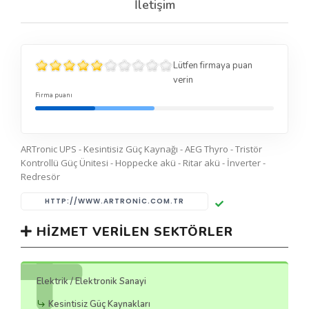
İletişim
Lütfen firmaya puan
verin
Firma puanı
ARTronic UPS - Kesintisiz Güç Kaynağı - AEG Thyro - Tristör
Kontrollü Güç Ünitesi - Hoppecke akü - Ritar akü - İnverter -
Redresör
HTTP://WWW.ARTRONIC.COM.TR
HIZMET VERILEN SEKTÖRLER
Elektrik / Elektronik Sanayi
Kesintisiz Güç Kaynakları