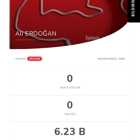
BILDIRIM
Ali ERDOĞAN
OFFLINE
DURUM:
MEMBER SINCE:
2008
0
TAKIP EDILEN
0
TAKIPÇI
6.23 B