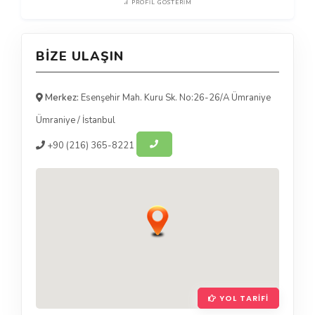
PROFIL GÖSTERIM
BIZE ULAŞIN
Merkez:
Esenşehir Mah. Kuru Sk. No:26-26/A Ümraniye
Ümraniye
/
İstanbul
+90
(216) 365-8221
YOL TARIFI