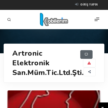
GIRIŞ YAPIN
FIRMALAR
Artronic
ÜRÜNLER
Elektronik
NASIL ÇALIŞIR?
San.Müm.Tic.Ltd.Şti.
YARDIM