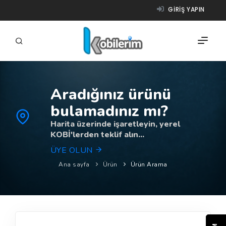
GIRIŞ YAPIN
Aradığınız ürünü
FIRMALAR
bulamadınız mı?
ÜRÜNLER
Harita üzerinde işaretleyin, yerel
KOBİ'lerden teklif alın...
NASIL ÇALIŞIR?
ÜYE OLUN
YARDIM
Ana sayfa
Ürün
Ürün Arama