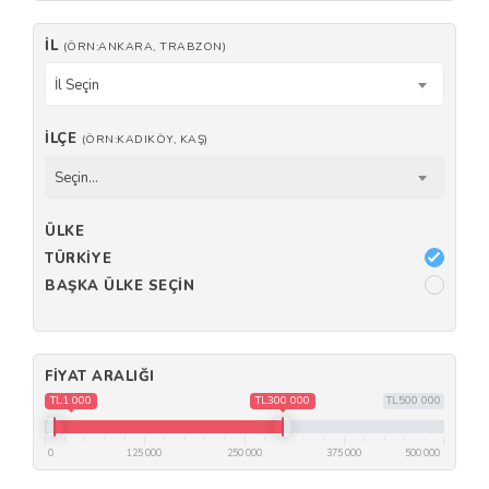
İL
(ÖRN:ANKARA, TRABZON)
İl Seçin
İLÇE
(ÖRN:KADIKÖY, KAŞ)
Seçin...
ÜLKE
TÜRKIYE
BAŞKA ÜLKE SEÇIN
FIYAT ARALIĞI
TL1 000
TL300 000
TL500 000
0
125 000
250 000
375 000
500 000