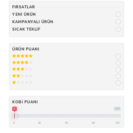
FIRSATLAR
YENI ÜRÜN
KAMPANYALI ÜRÜN
SICAK TEKLIF
ÜRÜN PUANI
KOBI PUANI
0
100
0
30
50
80
100