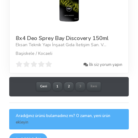
8x4 Deo Sprey Bay Discovery 150ml
Eksan Teknik Yapı İnşaat Gıda İletişim San. V...
Başiskele / Kocaeli
İlk siz yorum yapın
Geri
1
2
3
İleri
Aradığınız ürünü bulamadınız mı? O zaman, yeni ürün
ekleyin