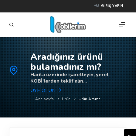
GIRIŞ YAPIN
Aradığınız ürünü
FIRMALAR
bulamadınız mı?
ÜRÜNLER
Harita üzerinde işaretleyin, yerel
KOBİ'lerden teklif alın...
NASIL ÇALIŞIR?
ÜYE OLUN
YARDIM
Ana sayfa
Ürün
Ürün Arama