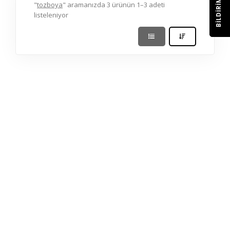
BILDIRIM
"
tozboya
" aramanızda 3 ürünün 1–3 adeti
listeleniyor