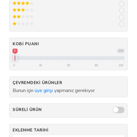
KOBI PUANI
0
100
0
30
50
80
100
ÇEVREMDEKI ÜRÜNLER
Bunun için
üye girişi
yapmanız gerekiyor
SÜRELI ÜRÜN
EKLENME TARIHI