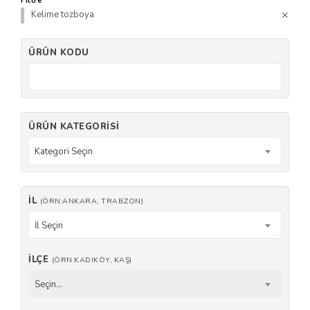
Filtre
Kelime tozboya
ÜRÜN KODU
ÜRÜN KATEGORISI
Kategori Seçin
İL
(ÖRN:ANKARA, TRABZON)
İl Seçin
İLÇE
(ÖRN:KADIKÖY, KAŞ)
Seçin...