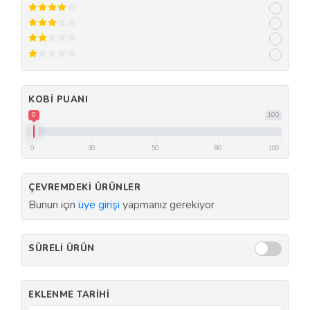
KOBI PUANI
0
100
0
30
50
80
100
ÇEVREMDEKI ÜRÜNLER
Bunun için
üye girişi
yapmanız gerekiyor
SÜRELI ÜRÜN
EKLENME TARIHI