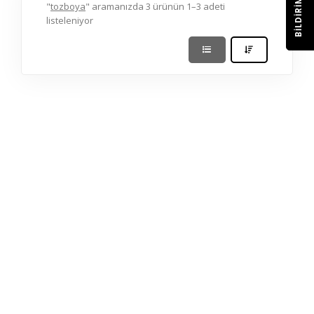
BILDIRIM
"
tozboya
" aramanızda 3 ürünün 1–3 adeti
listeleniyor