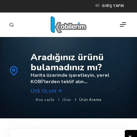
GIRIŞ YAPIN
Aradığınız ürünü
FIRMALAR
bulamadınız mı?
ÜRÜNLER
Harita üzerinde işaretleyin, yerel
KOBİ'lerden teklif alın...
NASIL ÇALIŞIR?
ÜYE OLUN
YARDIM
Ana sayfa
Ürün
Ürün Arama