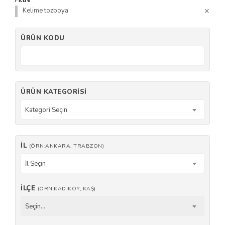
Filtre
Kelime tozboya
ÜRÜN KODU
ÜRÜN KATEGORISI
Kategori Seçin
İL
(ÖRN:ANKARA, TRABZON)
İl Seçin
İLÇE
(ÖRN:KADIKÖY, KAŞ)
Seçin...