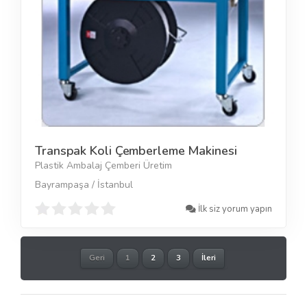
Transpak Koli Çemberleme Makinesi
Plastik Ambalaj Çemberi Üretim
Bayrampaşa / İstanbul
İlk siz yorum yapın
Geri
1
2
3
İleri