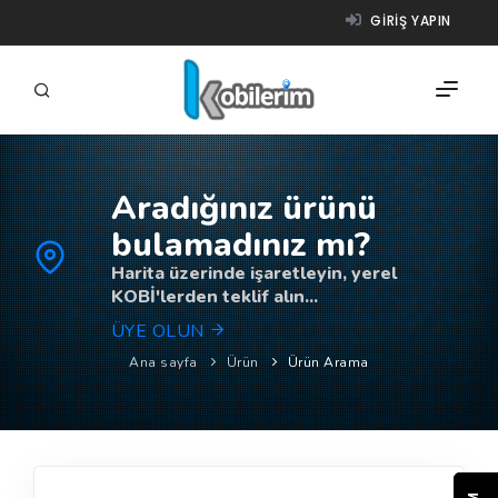
GIRIŞ YAPIN
Aradığınız ürünü
FIRMALAR
bulamadınız mı?
ÜRÜNLER
Harita üzerinde işaretleyin, yerel
KOBİ'lerden teklif alın...
NASIL ÇALIŞIR?
ÜYE OLUN
YARDIM
Ana sayfa
Ürün
Ürün Arama