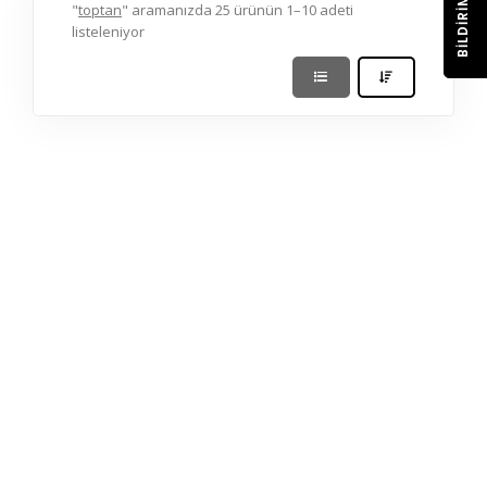
BILDIRIM
"
toptan
" aramanızda 25 ürünün 1–10 adeti
listeleniyor