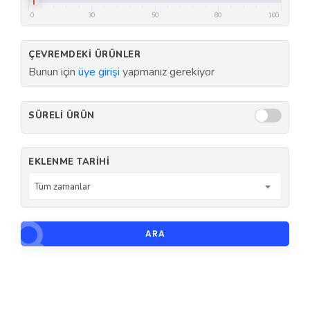
0
30
50
80
100
ÇEVREMDEKI ÜRÜNLER
Bunun için
üye girişi
yapmanız gerekiyor
SÜRELI ÜRÜN
EKLENME TARIHI
Tüm zamanlar
ARA