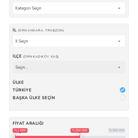
Kategori Seçin
İL
(ÖRN:ANKARA, TRABZON)
İl Seçin
İLÇE
(ÖRN:KADIKÖY, KAŞ)
Seçin...
ÜLKE
TÜRKIYE
BAŞKA ÜLKE SEÇIN
FIYAT ARALIĞI
TL1 000
TL300 000
TL500 000