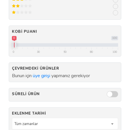
KOBI PUANI
0
100
0
30
50
80
100
ÇEVREMDEKI ÜRÜNLER
Bunun için
üye girişi
yapmanız gerekiyor
SÜRELI ÜRÜN
EKLENME TARIHI
Tüm zamanlar