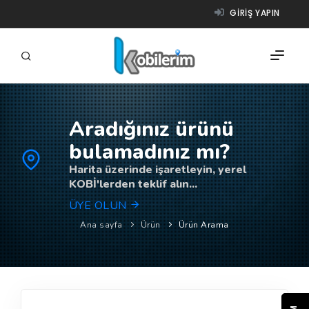
GIRIŞ YAPIN
Aradığınız ürünü
FIRMALAR
bulamadınız mı?
ÜRÜNLER
Harita üzerinde işaretleyin, yerel
KOBİ'lerden teklif alın...
NASIL ÇALIŞIR?
ÜYE OLUN
YARDIM
Ana sayfa
Ürün
Ürün Arama