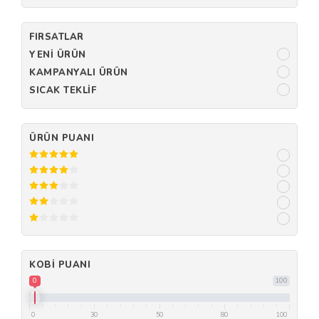
FIRSATLAR
YENI ÜRÜN
KAMPANYALI ÜRÜN
SICAK TEKLIF
ÜRÜN PUANI
KOBI PUANI
0
100
0
30
50
80
100