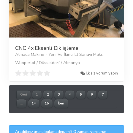
CNC 4x Eksenli Dik işleme
Atmaca Makine - Yeni Ve İkinci El Sanayi Maki...
Wuppertal / Düsseldorf / Almanya
İlk siz yorum yapın
Geri
1
2
3
4
5
6
7
...
14
15
İleri
Aradığınız ürünü bulamadınız mı? O zaman, yeni ürün