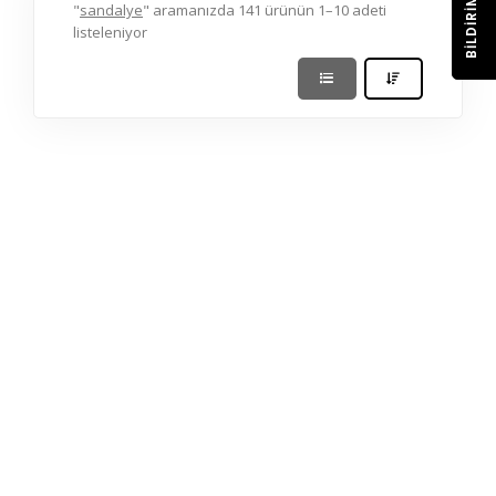
BILDIRIM
"
sandalye
" aramanızda 141 ürünün 1–10 adeti
listeleniyor