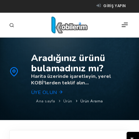
GIRIŞ YAPIN
Aradığınız ürünü
FIRMALAR
bulamadınız mı?
ÜRÜNLER
Harita üzerinde işaretleyin, yerel
KOBİ'lerden teklif alın...
NASIL ÇALIŞIR?
ÜYE OLUN
YARDIM
Ana sayfa
Ürün
Ürün Arama