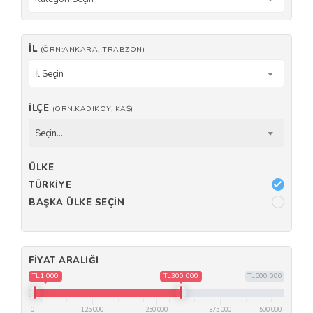
İL
(ÖRN:ANKARA, TRABZON)
İl Seçin
İLÇE
(ÖRN:KADIKÖY, KAŞ)
Seçin...
ÜLKE
TÜRKIYE
BAŞKA ÜLKE SEÇIN
FIYAT ARALIĞI
TL1 000
TL300 000
TL500 000
0
125 000
250 000
375 000
500 000