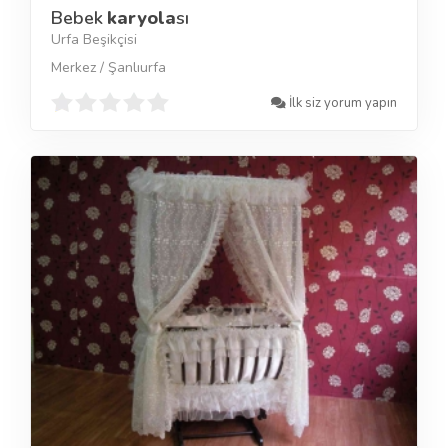
Bebek
karyola
sı
Urfa Beşikçisi
Merkez / Şanlıurfa
İlk siz yorum yapın