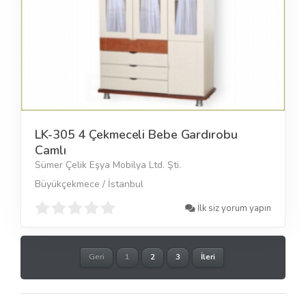
LK-305 4 Çekmeceli Bebe Gardırobu
Camlı
Sümer Çelik Eşya Mobilya Ltd. Şti.
Büyükçekmece / İstanbul
İlk siz yorum yapın
Geri
1
2
3
İleri