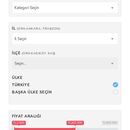
Kategori Seçin
İL
(ÖRN:ANKARA, TRABZON)
İl Seçin
İLÇE
(ÖRN:KADIKÖY, KAŞ)
Seçin...
ÜLKE
TÜRKIYE
BAŞKA ÜLKE SEÇIN
FIYAT ARALIĞI
TL1 000
TL300 000
TL500 000