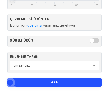
0
30
50
80
100
ÇEVREMDEKI ÜRÜNLER
Bunun için
üye girişi
yapmanız gerekiyor
SÜRELI ÜRÜN
EKLENME TARIHI
Tüm zamanlar
ARA