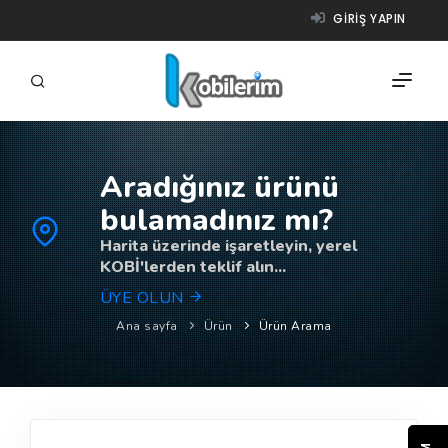
GIRIŞ YAPIN
Aradığınız ürünü
FIRMALAR
bulamadınız mı?
ÜRÜNLER
Harita üzerinde işaretleyin, yerel
KOBİ'lerden teklif alın...
NASIL ÇALIŞIR?
ÜYE OLUN
YARDIM
Ana sayfa
Ürün
Ürün Arama