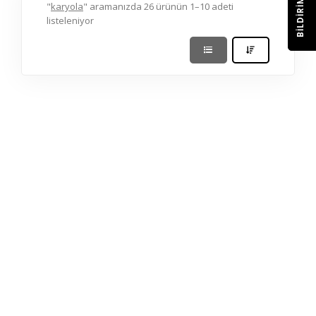
BILDIRIM
"
karyola
" aramanızda 26 ürünün 1–10 adeti
listeleniyor