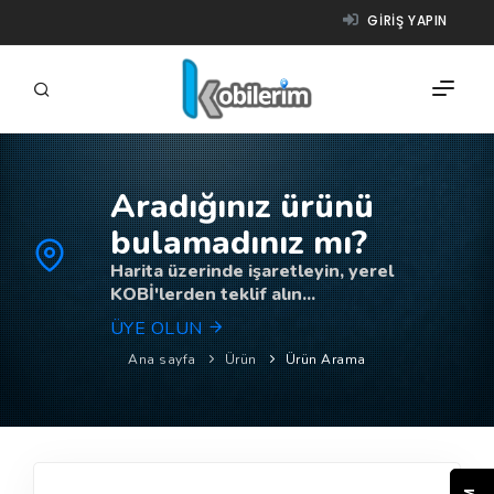
GIRIŞ YAPIN
Aradığınız ürünü
FIRMALAR
bulamadınız mı?
ÜRÜNLER
Harita üzerinde işaretleyin, yerel
KOBİ'lerden teklif alın...
NASIL ÇALIŞIR?
ÜYE OLUN
YARDIM
Ana sayfa
Ürün
Ürün Arama