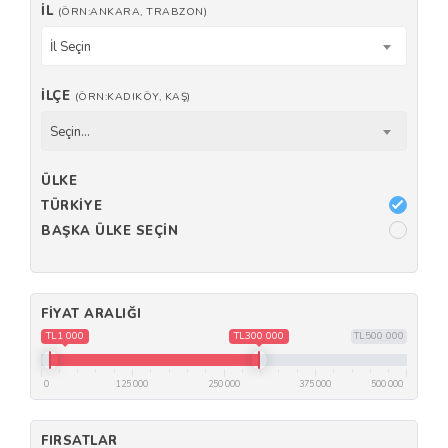
İL
(ÖRN:ANKARA, TRABZON)
İl Seçin
İLÇE
(ÖRN:KADIKÖY, KAŞ)
Seçin...
ÜLKE
TÜRKIYE
BAŞKA ÜLKE SEÇIN
FIYAT ARALIĞI
TL1 000
TL300 000
TL500 000
0
125 000
250 000
375 000
500 000
FIRSATLAR