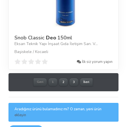
Snob Classic
Deo
150ml
Eksan Teknik Yapı İnşaat Gıda İletişim San. V...
Başiskele / Kocaeli
İlk siz yorum yapın
Geri
1
2
3
İleri
Aradığınız ürünü bulamadınız mı? O zaman, yeni ürün
ekleyin