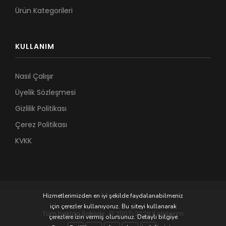
Ürün Kategorileri
KULLANIM
Nasıl Çalışır
Üyelik Sözleşmesi
Gizlilik Politikası
Çerez Politikası
KVKK
Hizmetlerimizden en iyi şekilde faydalanabilmeniz
için çerezler kullanıyoruz. Bu siteyi kullanarak
Tüm hakları Saklıdır. © 2007-2026 Kobilerim
çerezlere izin vermiş olursunuz. Detaylı bilgiye