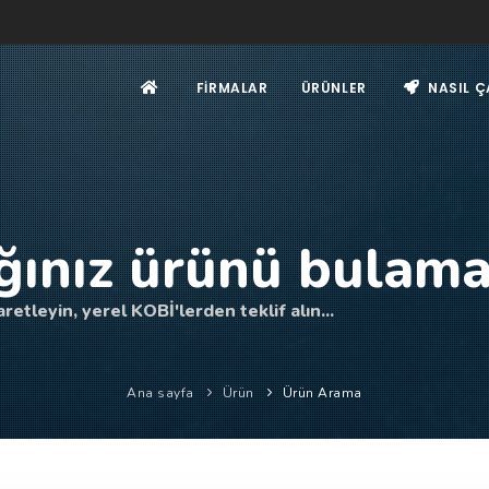
FIRMALAR
ÜRÜNLER
NASIL Ç
ğınız ürünü bulama
retleyin, yerel KOBİ'lerden teklif alın...
Ana sayfa
Ürün
Ürün Arama