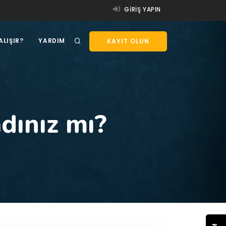
GIRIŞ YAPIN
ALIŞIR?
YARDIM
KAYIT OLUN
dınız mı?