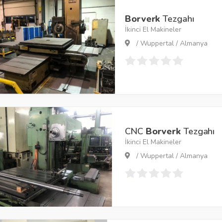
Borverk
Tezgahı
İkinci El Makineler
/ Wuppertal / Almanya
CNC
Borverk
Tezgahı
İkinci El Makineler
/ Wuppertal / Almanya