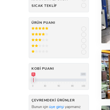
SICAK TEKLIF
ÜRÜN PUANI
KOBI PUANI
0
100
0
30
50
80
100
ÇEVREMDEKI ÜRÜNLER
Bunun için
üye girişi
yapmanız