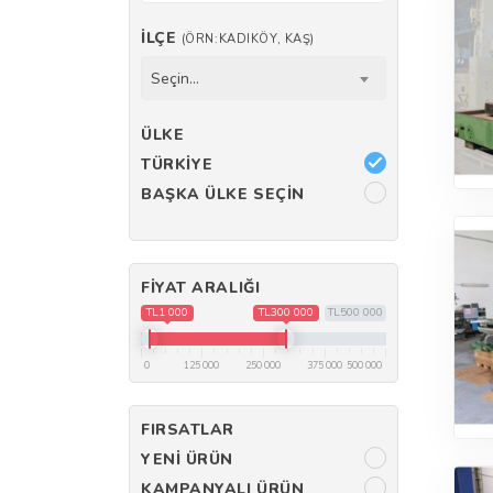
İLÇE
(ÖRN:KADIKÖY, KAŞ)
Seçin...
ÜLKE
TÜRKIYE
BAŞKA ÜLKE SEÇIN
FIYAT ARALIĞI
TL1 000
TL300 000
TL500 000
0
125 000
250 000
375 000
500 000
FIRSATLAR
YENI ÜRÜN
KAMPANYALI ÜRÜN