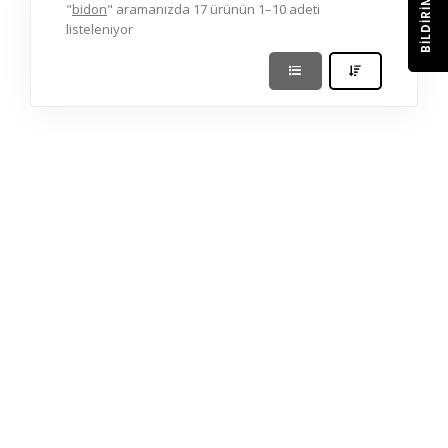
BILDIRIM
"
bidon
" aramanızda 17 ürünün 1–10 adeti
listeleniyor