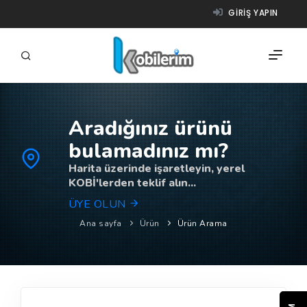
GIRIŞ YAPIN
Aradığınız ürünü
FIRMALAR
bulamadınız mı?
ÜRÜNLER
Harita üzerinde işaretleyin, yerel
KOBİ'lerden teklif alın...
NASIL ÇALIŞIR?
ÜYE OLUN
YARDIM
Ana sayfa
Ürün
Ürün Arama