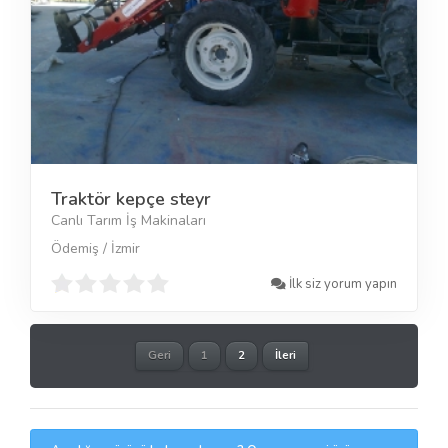
Traktör kepçe steyr
Canlı Tarım İş Makinaları
Ödemiş / İzmir
İlk siz yorum yapın
Geri
1
2
İleri