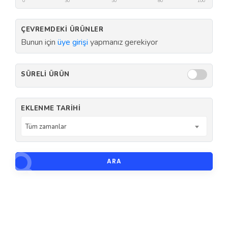
0
30
50
80
100
ÇEVREMDEKI ÜRÜNLER
Bunun için
üye girişi
yapmanız gerekiyor
SÜRELI ÜRÜN
EKLENME TARIHI
Tüm zamanlar
ARA