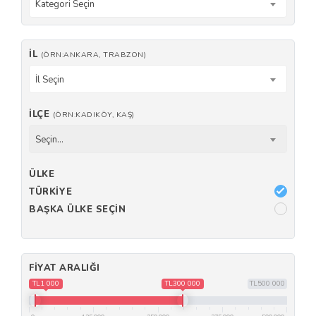
Kategori Seçin
İL
(ÖRN:ANKARA, TRABZON)
İl Seçin
İLÇE
(ÖRN:KADIKÖY, KAŞ)
Seçin...
ÜLKE
TÜRKIYE
BAŞKA ÜLKE SEÇIN
FIYAT ARALIĞI
TL1 000
TL300 000
TL500 000