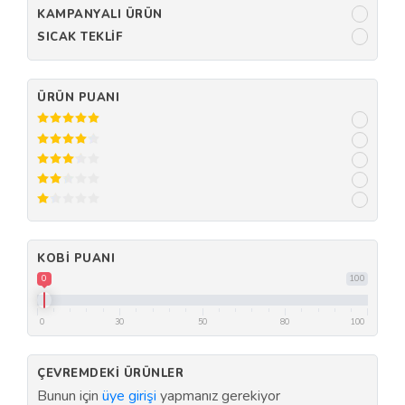
KAMPANYALI ÜRÜN
SICAK TEKLIF
ÜRÜN PUANI
KOBI PUANI
0
100
0
30
50
80
100
ÇEVREMDEKI ÜRÜNLER
Bunun için
üye girişi
yapmanız gerekiyor