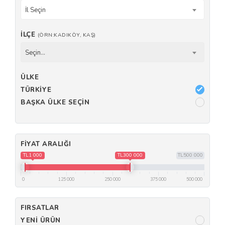
İl Seçin
İLÇE
(ÖRN:KADIKÖY, KAŞ)
Seçin...
ÜLKE
TÜRKIYE
BAŞKA ÜLKE SEÇIN
FIYAT ARALIĞI
TL1 000
TL300 000
TL500 000
0
125 000
250 000
375 000
500 000
FIRSATLAR
YENI ÜRÜN