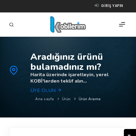
GIRIŞ YAPIN
Aradığınız ürünü
FIRMALAR
bulamadınız mı?
ÜRÜNLER
Harita üzerinde işaretleyin, yerel
KOBİ'lerden teklif alın...
NASIL ÇALIŞIR?
ÜYE OLUN
YARDIM
Ana sayfa
Ürün
Ürün Arama