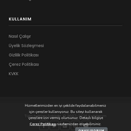
KULLANIM
Nasıl Çalışır
Üyelik Sözleşmesi
Gizlilik Politikası
Çerez Politikası
KVKK
Hizmetlerimizden en iyi şekilde faydalanabilmeniz
için çerezler kullanıyoruz. Bu siteyi kullanarak
Tüm hakları Saklıdır. © 2007-2026 Kobilerim
çerezlere izin vermiş olursunuz. Detaylı bilgiye
Çerez Politikası
sayfamızdan erişebilirsiniz.
ONAYLIYORUM