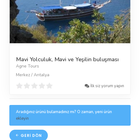
Mavi Yolculuk, Mavi ve Yeşilin buluşması
Agne Tours
Merkez / Antalya
İlk siz yorum yapın
Aradığınız ürünü bulamadınız mı? O zaman, yeni ürün
ekleyin
GERI DÖN