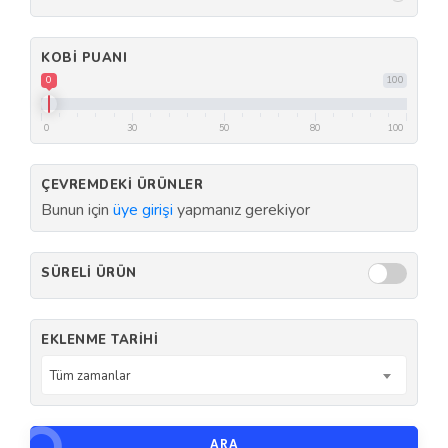
KOBI PUANI
0
100
0
30
50
80
100
ÇEVREMDEKI ÜRÜNLER
Bunun için
üye girişi
yapmanız gerekiyor
SÜRELI ÜRÜN
EKLENME TARIHI
Tüm zamanlar
ARA