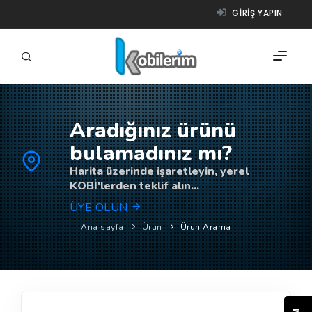
GIRIŞ YAPIN
Aradığınız ürünü
FIRMALAR
bulamadınız mı?
ÜRÜNLER
Harita üzerinde işaretleyin, yerel
KOBİ'lerden teklif alın...
NASIL ÇALIŞIR?
ÜYE OLUN
YARDIM
Ana sayfa
Ürün
Ürün Arama