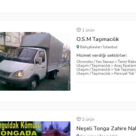
1 ürün
O.S.M Taşımacılık
Bahçelievler
/
İstanbul
Hizmet verdiği sektörler:
Otomotiv / Yan Sanayi
>
Tamir Bakı
Ulaşım / Taşımacılık
>
Araç Kiralama
Ulaşım / Taşımacılık
>
Yük Taşımacıl
Ulaşım / Taşımacılık
>
Parsiyel Yük
2 ürün
Neşeli Tonga Zahire Na