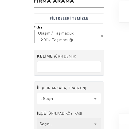
FIRMA ARAMA
FILTRELERI TEMIZLE
Filtre
Ulaşım / Taşımacılık
Yük Taşımacılığı
KELIME
(ÖRN:
DEMIR
)
İL
(ÖRN:ANKARA, TRABZON)
İl Seçin
İLÇE
(ÖRN:KADIKÖY, KAŞ)
Seçin...