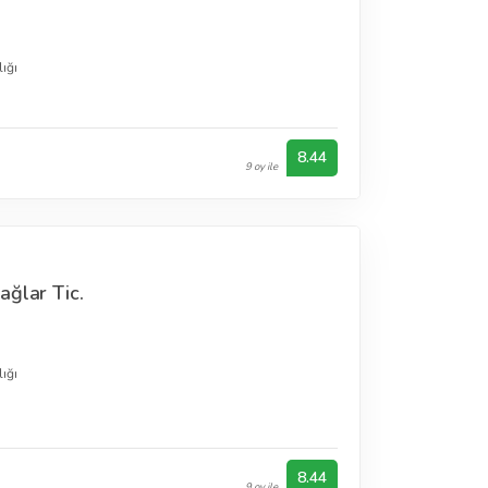
ığı
8.44
9 oy ile
ağlar Tic.
ığı
8.44
9 oy ile