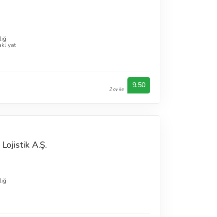
ığı
kliyat
9.50
2 oy ile
Lojistik A.Ş.
ığı