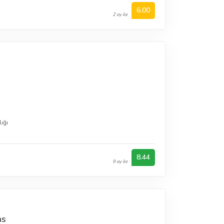
6.00
2 oy ile
ığı
8.44
9 oy ile
ns