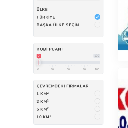
ÜLKE
TÜRKIYE
BAŞKA ÜLKE SEÇIN
KOBI PUANI
0
100
0
30
50
80
100
ÇEVREMDEKI FIRMALAR
2
1 KM
2
2 KM
2
5 KM
2
10 KM