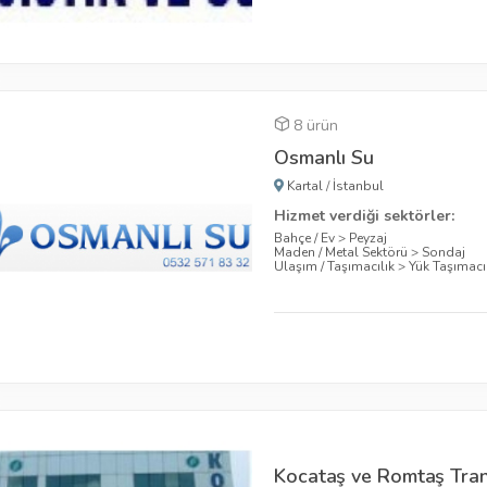
8 ürün
Osmanlı Su
Kartal
/
İstanbul
Hizmet verdiği sektörler:
Bahçe / Ev
>
Peyzaj
Maden / Metal Sektörü
>
Sondaj
Ulaşım / Taşımacılık
>
Yük Taşımacıl
Kocataş ve Romtaş Tra