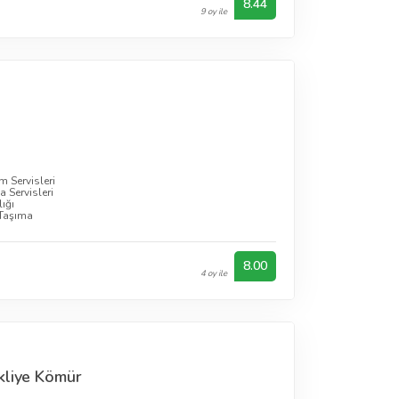
8.44
9 oy ile
m Servisleri
 Servisleri
ığı
 Taşıma
8.00
4 oy ile
kliye Kömür