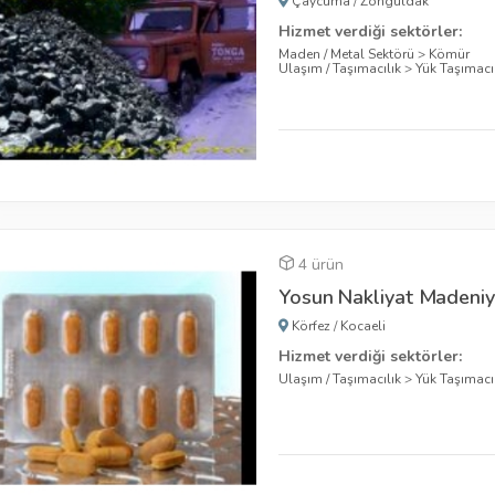
Çaycuma
/
Zonguldak
Hizmet verdiği sektörler:
Maden / Metal Sektörü
>
Kömür
Ulaşım / Taşımacılık
>
Yük Taşımacıl
4 ürün
Yosun Nakliyat Madeniy
Körfez
/
Kocaeli
Hizmet verdiği sektörler:
Ulaşım / Taşımacılık
>
Yük Taşımacıl