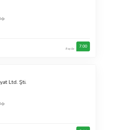
ığı
7.00
9 oy ile
at Ltd. Şti.
ığı