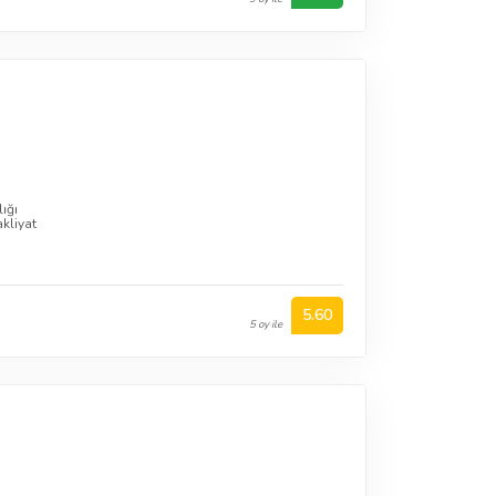
ığı
kliyat
5.60
5 oy ile