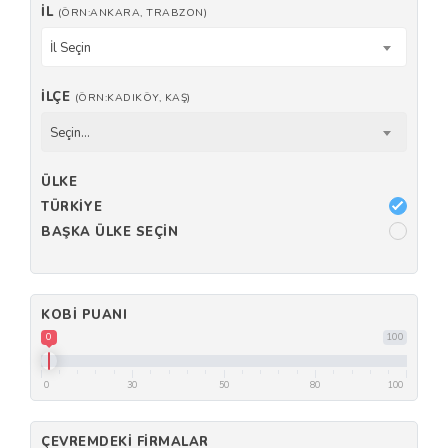
İL
(ÖRN:ANKARA, TRABZON)
İl Seçin
İLÇE
(ÖRN:KADIKÖY, KAŞ)
Seçin...
ÜLKE
TÜRKIYE
BAŞKA ÜLKE SEÇIN
KOBI PUANI
0
100
0
30
50
80
100
ÇEVREMDEKI FIRMALAR