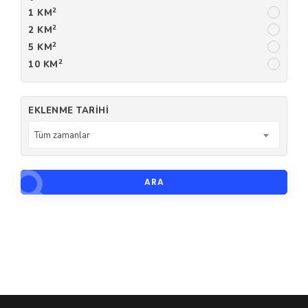
2
1 KM
2
2 KM
2
5 KM
2
10 KM
EKLENME TARIHI
Tüm zamanlar
ARA