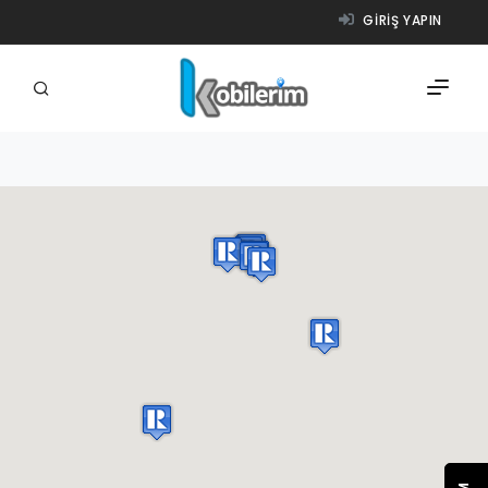
GIRIŞ YAPIN
FIRMALAR
ÜRÜNLER
NASIL ÇALIŞIR?
YARDIM