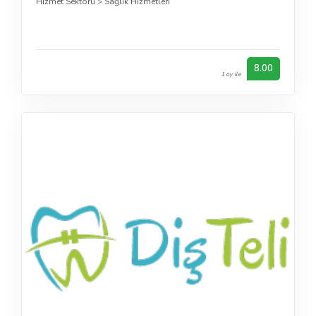
Hizmet Sektörü
>
Sağlık Hizmetleri
8.00
1 oy ile