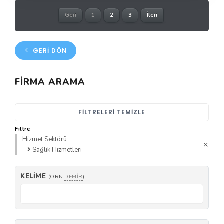
Geri
1
2
3
İleri
GERI DÖN
FIRMA ARAMA
FILTRELERI TEMIZLE
Filtre
Hizmet Sektörü
Sağlık Hizmetleri
KELIME
(ÖRN:
DEMIR
)