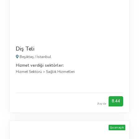
Diş Teli
Beşiktaş
/
İstanbul
Hizmet verdiği sektörler:
Hizmet Sektörü
>
Sağlık Hizmetleri
8.44
9 oy ile
Şu an açık