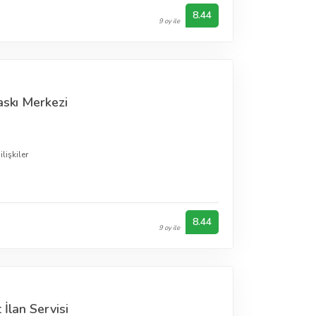
8.44
9 oy ile
askı Merkezi
lişkiler
8.44
9 oy ile
İlan Servisi