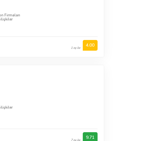
n Firmaları
lişkiler
4.00
1 oy ile
lişkiler
9.71
7 oy ile