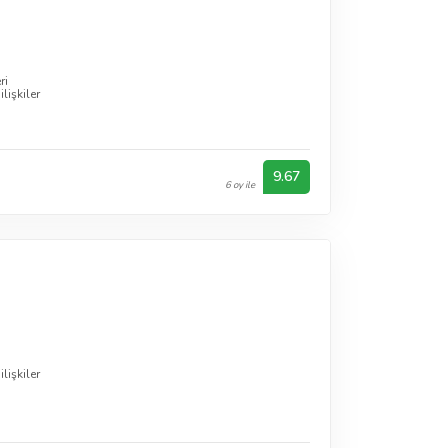
ri
lişkiler
9.67
6 oy ile
lişkiler