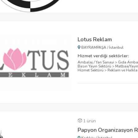
Lotus Reklam
BAYRAMPAŞA
/
İstanbul
Hizmet verdiği sektörler:
Ambalaj / Yan Sanayi
>
Gıda Ambal
Basın Yayın Sektörü
>
Matbaa/Yayı
Hizmet Sektörü
>
Reklam ve Halkla i
1 ürün
Papyon Organizasyon Re