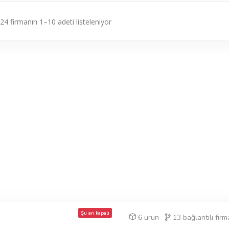
24 firmanın 1–10 adeti listeleniyor
Şu an kapalı
6 ürün
13
bağlantılı firm