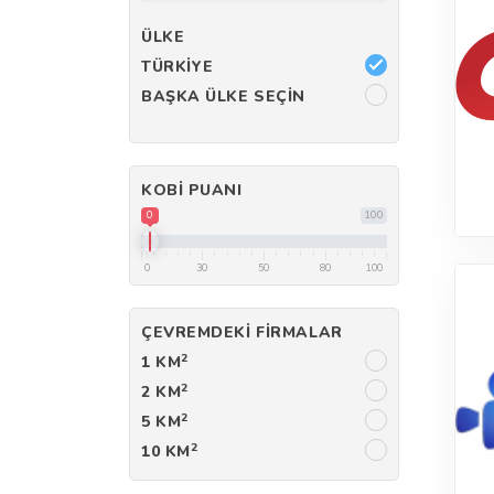
ÜLKE
TÜRKIYE
BAŞKA ÜLKE SEÇIN
KOBI PUANI
0
100
0
30
50
80
100
ÇEVREMDEKI FIRMALAR
2
1 KM
2
2 KM
2
5 KM
2
10 KM