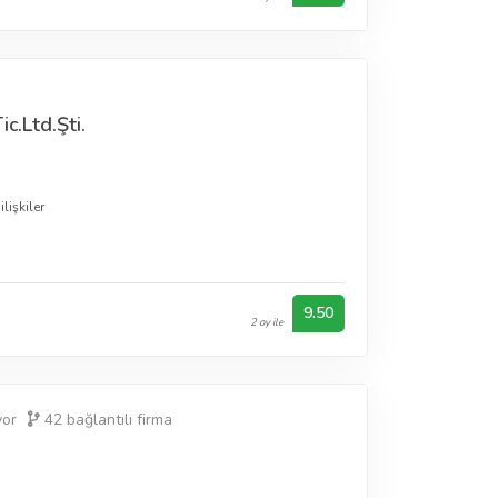
c.Ltd.Şti.
lişkiler
9.50
2 oy ile
yor
42
bağlantılı firma