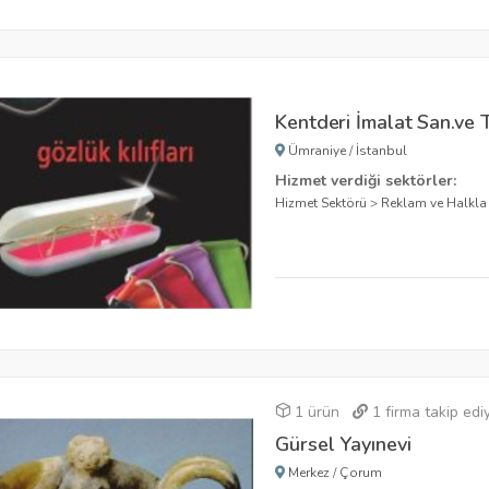
Kentderi İmalat San.ve Ti
Ümraniye
/
İstanbul
Hizmet verdiği sektörler:
Hizmet Sektörü
>
Reklam ve Halkla i
1 ürün
1
firma takip edi
Gürsel Yayınevi
Merkez
/
Çorum