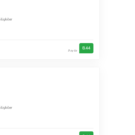
lişkiler
8.44
9 oy ile
lişkiler