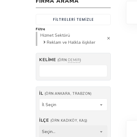
FIRMA ARAMA
FILTRELERI TEMIZLE
Filtre
Hizmet Sektörü
Reklam ve Halkla ilişkiler
KELIME
(ÖRN:
DEMIR
)
İL
(ÖRN:ANKARA, TRABZON)
İl Seçin
İLÇE
(ÖRN:KADIKÖY, KAŞ)
Seçin...