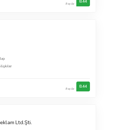
8.44
9 oy ile
ajı
n
lişkiler
8.44
9 oy ile
klam Ltd.Şti.