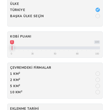
ÜLKE
TÜRKIYE
BAŞKA ÜLKE SEÇIN
KOBI PUANI
0
100
0
30
50
80
100
ÇEVREMDEKI FIRMALAR
2
1 KM
2
2 KM
2
5 KM
2
10 KM
EKLENME TARIHI