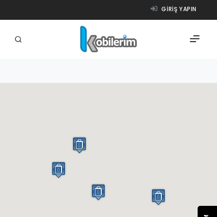
GIRIŞ YAPIN
FIRMALAR
ÜRÜNLER
NASIL ÇALIŞIR?
YARDIM