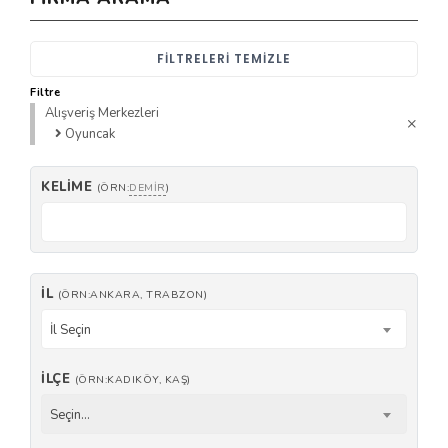
FILTRELERI TEMIZLE
Filtre
Alışveriş Merkezleri
Oyuncak
KELIME
(ÖRN:
DEMIR
)
İL
(ÖRN:ANKARA, TRABZON)
İl Seçin
İLÇE
(ÖRN:KADIKÖY, KAŞ)
Seçin...