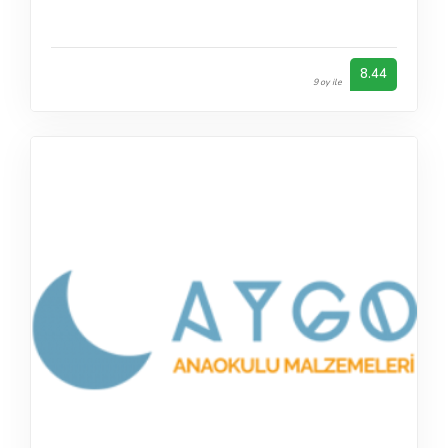
8.44
9 oy ile