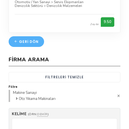
Otomotiv / Yan Sanayi
>
Servis Ekipmanları
Denizcilik Sektörü
>
Denizcilik Malzemeleri
9.50
2 oy ile
GERI DÖN
FIRMA ARAMA
FILTRELERI TEMIZLE
Filtre
Makine Sanayi
Oto Yıkama Makinaları
KELIME
(ÖRN:
DEMIR
)