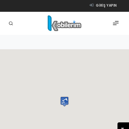
GIRIŞ YAPIN
FIRMALAR
ÜRÜNLER
NASIL ÇALIŞIR?
YARDIM