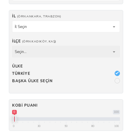
İL
(ÖRN:ANKARA, TRABZON)
İl Seçin
İLÇE
(ÖRN:KADIKÖY, KAŞ)
Seçin...
ÜLKE
TÜRKIYE
BAŞKA ÜLKE SEÇIN
KOBI PUANI
0
100
0
30
50
80
100