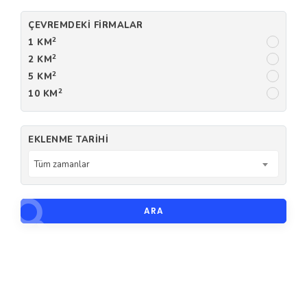
ÇEVREMDEKI FIRMALAR
2
1 KM
2
2 KM
2
5 KM
2
10 KM
EKLENME TARIHI
Tüm zamanlar
ARA