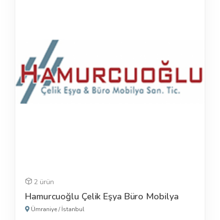
2 ürün
Hamurcuoğlu Çelik Eşya Büro Mobilya
Ümraniye
/
İstanbul