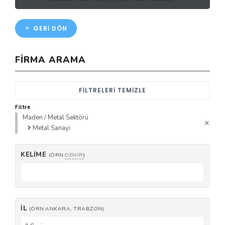
GERI DÖN
FIRMA ARAMA
FILTRELERI TEMIZLE
Filtre
Maden / Metal Sektörü
Metal Sanayi
KELIME
(ÖRN:
DEMIR
)
İL
(ÖRN:ANKARA, TRABZON)