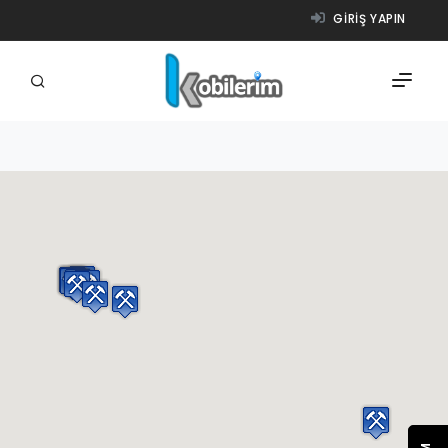
GIRIŞ YAPIN
FIRMALAR
ÜRÜNLER
NASIL ÇALIŞIR?
YARDIM