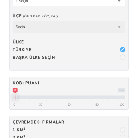
İl Seçin
İLÇE
(ÖRN:KADIKÖY, KAŞ)
Seçin...
ÜLKE
TÜRKIYE
BAŞKA ÜLKE SEÇIN
KOBI PUANI
0
100
0
30
50
80
100
ÇEVREMDEKI FIRMALAR
2
1 KM
2
2 KM