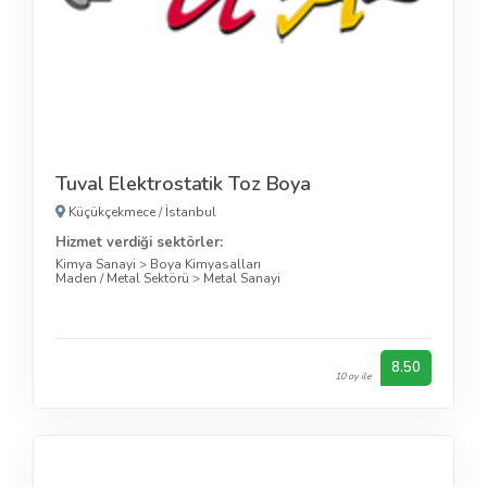
Tuval Elektrostatik Toz Boya
Küçükçekmece
/
İstanbul
Hizmet verdiği sektörler:
Kimya Sanayi
>
Boya Kimyasalları
Maden / Metal Sektörü
>
Metal Sanayi
8.50
10 oy ile