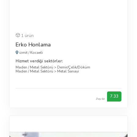
1 ürün
Erko Honlama
izmit
/
Kocaeli
Hizmet verdiği sektörler:
Maden / Metal Sektörü
>
Demir/Çelik/Döküm
Maden / Metal Sektörü
>
Metal Sanayi
7.33
3 oy ile