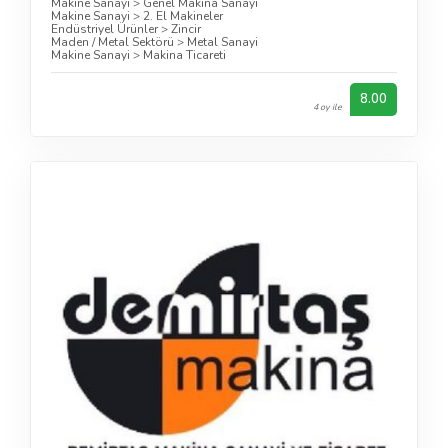
Makine Sanayi
>
Genel Makina Sanayi
Makine Sanayi
>
2. El Makineler
Endüstriyel Ürünler
>
Zincir
Maden / Metal Sektörü
>
Metal Sanayi
Makine Sanayi
>
Makina Ticareti
8.00
4 oy ile