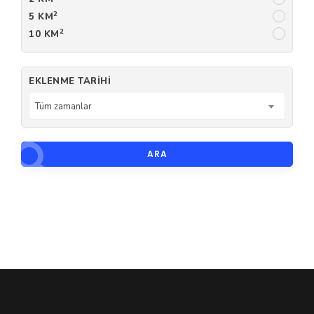
2
5 KM
2
10 KM
EKLENME TARIHI
Tüm zamanlar
ARA