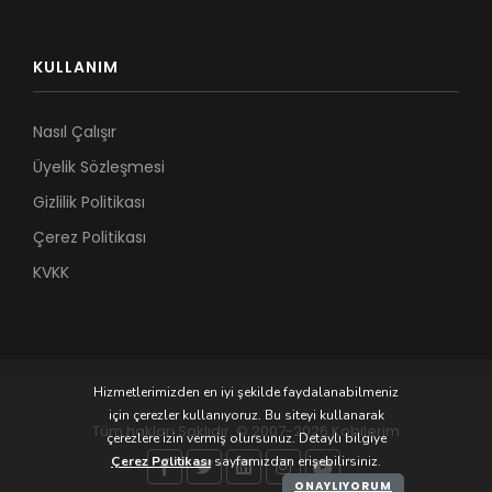
KULLANIM
Nasıl Çalışır
Üyelik Sözleşmesi
Gizlilik Politikası
Çerez Politikası
KVKK
Hizmetlerimizden en iyi şekilde faydalanabilmeniz
için çerezler kullanıyoruz. Bu siteyi kullanarak
Tüm hakları Saklıdır. © 2007-2026 Kobilerim
çerezlere izin vermiş olursunuz. Detaylı bilgiye
Çerez Politikası
sayfamızdan erişebilirsiniz.
ONAYLIYORUM