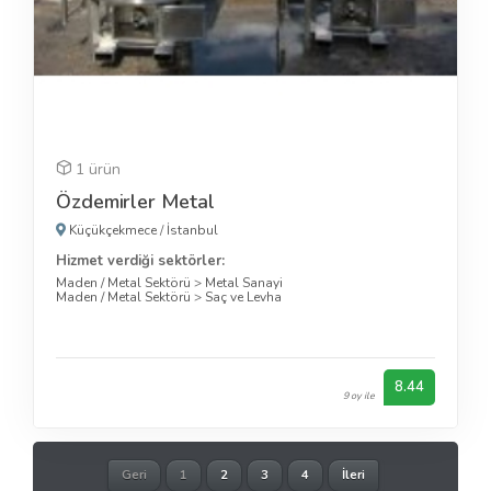
1 ürün
Özdemirler Metal
Küçükçekmece
/
İstanbul
Hizmet verdiği sektörler:
Maden / Metal Sektörü
>
Metal Sanayi
Maden / Metal Sektörü
>
Saç ve Levha
8.44
9 oy ile
Geri
1
2
3
4
İleri