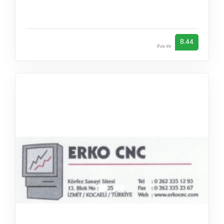
8.44
9 oy ile