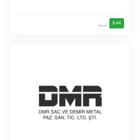
8.44
9 oy ile