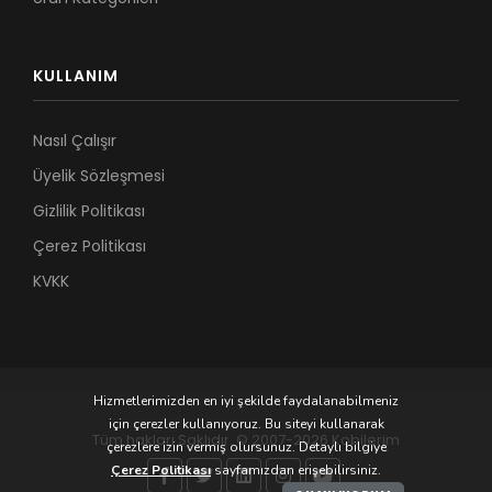
KULLANIM
Nasıl Çalışır
Üyelik Sözleşmesi
Gizlilik Politikası
Çerez Politikası
KVKK
Hizmetlerimizden en iyi şekilde faydalanabilmeniz
için çerezler kullanıyoruz. Bu siteyi kullanarak
Tüm hakları Saklıdır. © 2007-2026 Kobilerim
çerezlere izin vermiş olursunuz. Detaylı bilgiye
Çerez Politikası
sayfamızdan erişebilirsiniz.