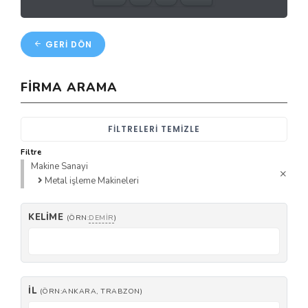
GERI DÖN
FIRMA ARAMA
FILTRELERI TEMIZLE
Filtre
Makine Sanayi
Metal işleme Makineleri
KELIME
(ÖRN:
DEMIR
)
İL
(ÖRN:ANKARA, TRABZON)