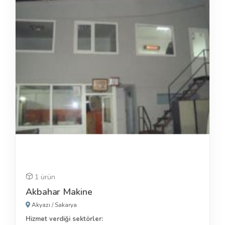
1 ürün
Akbahar Makine
Akyazı
/
Sakarya
Hizmet verdiği sektörler: