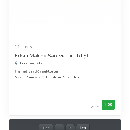
1 ürün
Erkan Makine San. ve Tic.Ltd.Şti.
Ümraniye
/
İstanbul
Hizmet verdiği sektörler:
Makine Sanayi
>
Metal işleme Makineleri
8.00
2 oy ile
Geri
1
2
İleri