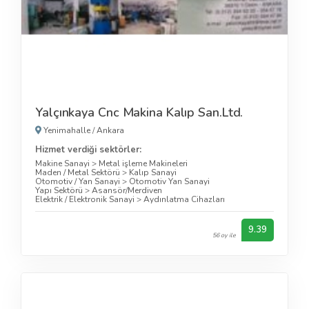
Yalçınkaya Cnc Makina Kalıp San.Ltd.
Yenimahalle
/
Ankara
Hizmet verdiği sektörler:
Makine Sanayi
>
Metal işleme Makineleri
Maden / Metal Sektörü
>
Kalıp Sanayi
Otomotiv / Yan Sanayi
>
Otomotiv Yan Sanayi
Yapı Sektörü
>
Asansör/Merdiven
Elektrik / Elektronik Sanayi
>
Aydınlatma Cihazları
9.39
56 oy ile