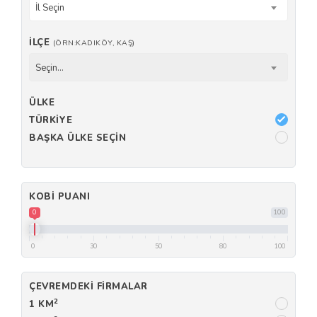
İl Seçin
İLÇE
(ÖRN:KADIKÖY, KAŞ)
Seçin...
ÜLKE
TÜRKIYE
BAŞKA ÜLKE SEÇIN
KOBI PUANI
0
100
0
30
50
80
100
ÇEVREMDEKI FIRMALAR
2
1 KM