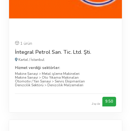
1 ürün
İntegral Petrol San. Tic. Ltd. Şti.
Kartal
/
İstanbul
Hizmet verdiği sektörler:
Makine Sanayi
>
Metal işleme Makineleri
Makine Sanayi
>
Oto Yıkama Makinaları
Otomotiv / Yan Sanayi
>
Servis Ekipmanları
Denizcilik Sektörü
>
Denizcilik Malzemeleri
9.50
2 oy ile