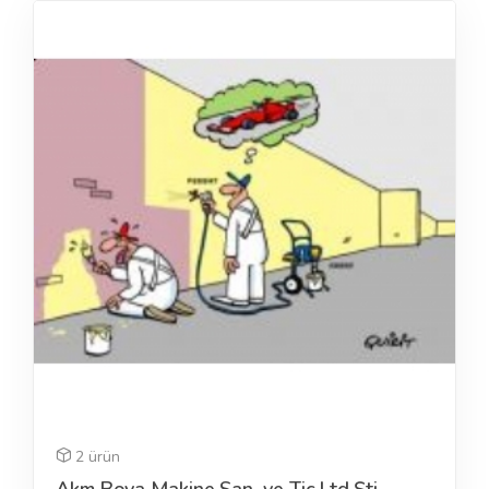
2 ürün
Akm Boya Makine San. ve Tic.Ltd.Şti.