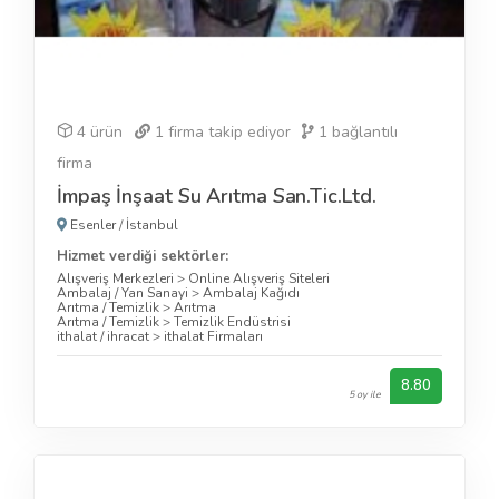
4 ürün
1
firma takip ediyor
1
bağlantılı
firma
İmpaş İnşaat Su Arıtma San.Tic.Ltd.
Esenler
/
İstanbul
Hizmet verdiği sektörler:
Alışveriş Merkezleri
>
Online Alışveriş Siteleri
Ambalaj / Yan Sanayi
>
Ambalaj Kağıdı
Arıtma / Temizlik
>
Arıtma
Arıtma / Temizlik
>
Temizlik Endüstrisi
ithalat / ihracat
>
ithalat Firmaları
8.80
5 oy ile