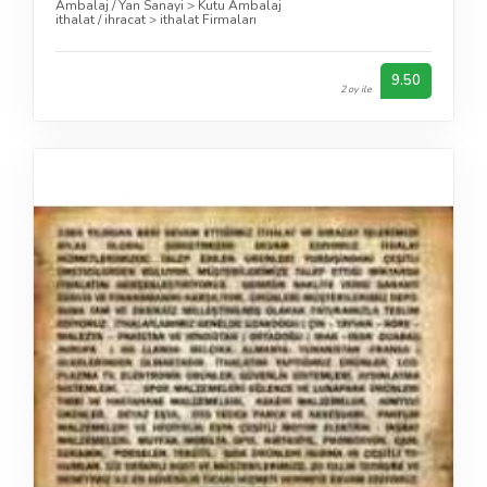
Ambalaj / Yan Sanayi
>
Kutu Ambalaj
ithalat / ihracat
>
ithalat Firmaları
9.50
2 oy ile