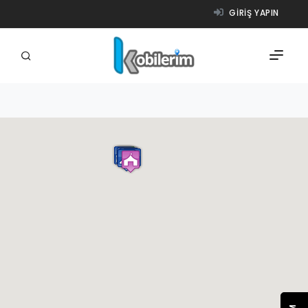
GIRIŞ YAPIN
FIRMALAR
ÜRÜNLER
NASIL ÇALIŞIR?
YARDIM