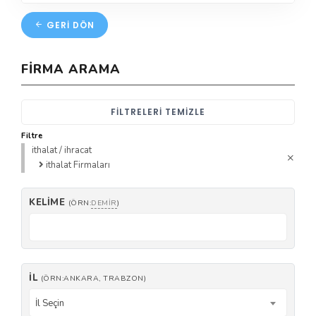
GERI DÖN
FIRMA ARAMA
FILTRELERI TEMIZLE
Filtre
ithalat / ihracat
ithalat Firmaları
KELIME
(ÖRN:
DEMIR
)
İL
(ÖRN:ANKARA, TRABZON)
İl Seçin