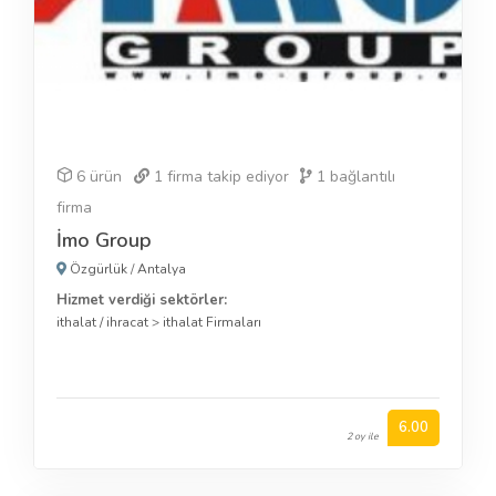
6 ürün
1
firma takip ediyor
1
bağlantılı
firma
İmo Group
Özgürlük
/
Antalya
Hizmet verdiği sektörler:
ithalat / ihracat
>
ithalat Firmaları
6.00
2 oy ile