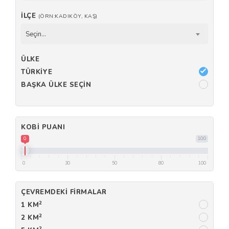
İLÇE
(ÖRN:KADIKÖY, KAŞ)
Seçin...
ÜLKE
TÜRKIYE
BAŞKA ÜLKE SEÇIN
KOBI PUANI
0
100
0
30
50
80
100
ÇEVREMDEKI FIRMALAR
2
1 KM
2
2 KM
2