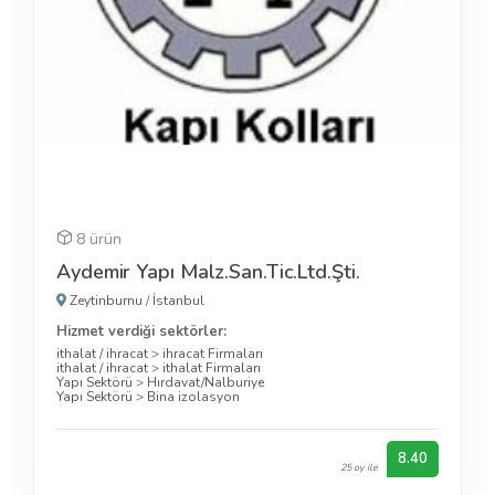
8 ürün
Aydemir Yapı Malz.San.Tic.Ltd.Şti.
Zeytinburnu
/
İstanbul
Hizmet verdiği sektörler:
ithalat / ihracat
>
ihracat Firmaları
ithalat / ihracat
>
ithalat Firmaları
Yapı Sektörü
>
Hırdavat/Nalburiye
Yapı Sektörü
>
Bina izolasyon
8.40
25 oy ile