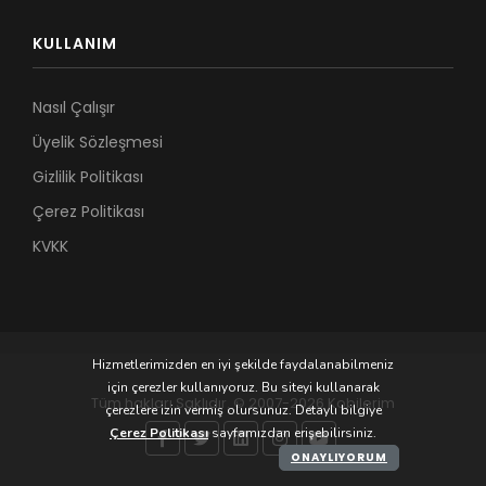
KULLANIM
Nasıl Çalışır
Üyelik Sözleşmesi
Gizlilik Politikası
Çerez Politikası
KVKK
Hizmetlerimizden en iyi şekilde faydalanabilmeniz
için çerezler kullanıyoruz. Bu siteyi kullanarak
Tüm hakları Saklıdır. © 2007-2026 Kobilerim
çerezlere izin vermiş olursunuz. Detaylı bilgiye
Çerez Politikası
sayfamızdan erişebilirsiniz.
ONAYLIYORUM