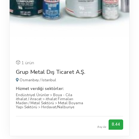
1 ürün
Grup Metal Dış Ticaret A.Ş.
Osmanbey
/
İstanbul
Hizmet verdiği sektörler:
Endüstriyel Ürünler
>
Boya - Cila
ithalat / ihracat
>
ithalat Firmaları
Maden / Metal Sektörü
>
Metal Boyama
Yapı Sektörü
>
Hırdavat/Nalburiye
8.44
9 oy ile