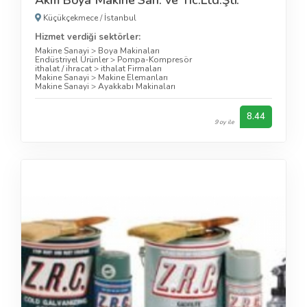
Küçükçekmece
/
İstanbul
Hizmet verdiği sektörler:
Makine Sanayi
>
Boya Makinaları
Endüstriyel Ürünler
>
Pompa-Kompresör
ithalat / ihracat
>
ithalat Firmaları
Makine Sanayi
>
Makine Elemanları
Makine Sanayi
>
Ayakkabı Makinaları
8.44
9 oy ile