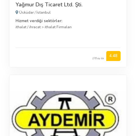
Yağmur Dış Ticaret Ltd. Şti.
Üsküdar
/
İstanbul
Hizmet verdiği sektörler:
ithalat / ihracat
>
ithalat Firmaları
4.48
170 oy ile