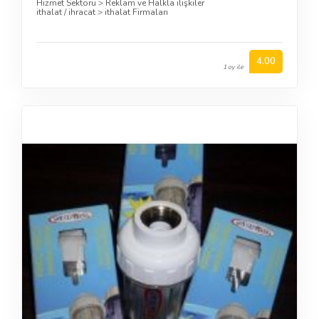
Hizmet Sektörü
>
Reklam ve Halkla ilişkiler
ithalat / ihracat
>
ithalat Firmaları
4.00
1 oy ile