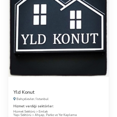
Yld Konut
Bahçelievler
/
İstanbul
Hizmet verdiği sektörler:
Hizmet Sektörü
>
Emlak
Yapı Sektörü
>
Ahşap, Parke ve Yer Kaplama