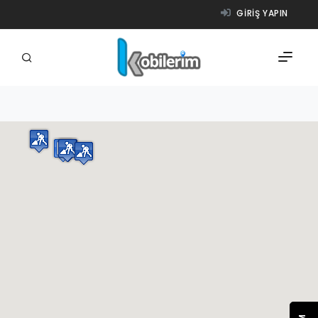
GIRIŞ YAPIN
FIRMALAR
ÜRÜNLER
NASIL ÇALIŞIR?
YARDIM