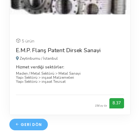
5 ürün
E.M.P. Flanş Patent Dirsek Sanayi
Zeytinburnu
/
İstanbul
Hizmet verdiği sektörler:
Maden / Metal Sektörü
>
Metal Sanayi
Yapı Sektörü
>
inşaat Malzemeleri
Yapı Sektörü
>
inşaat Tesisat
8.37
156 oy ile
GERI DÖN