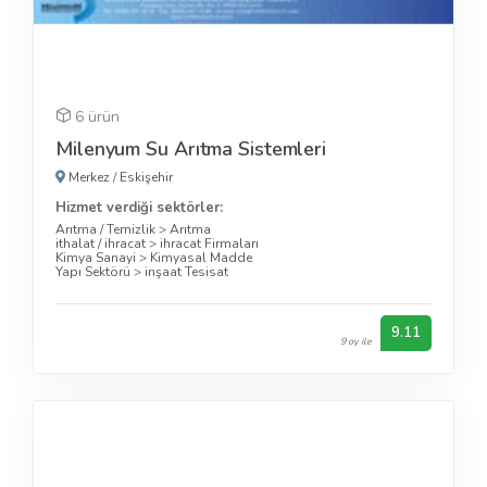
6 ürün
Milenyum Su Arıtma Sistemleri
Merkez
/
Eskişehir
Hizmet verdiği sektörler:
Arıtma / Temizlik
>
Arıtma
ithalat / ihracat
>
ihracat Firmaları
Kimya Sanayi
>
Kimyasal Madde
Yapı Sektörü
>
inşaat Tesisat
9.11
9 oy ile