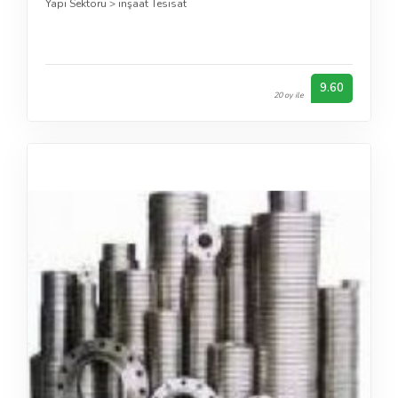
Yapı Sektörü
>
inşaat Tesisat
9.60
20 oy ile