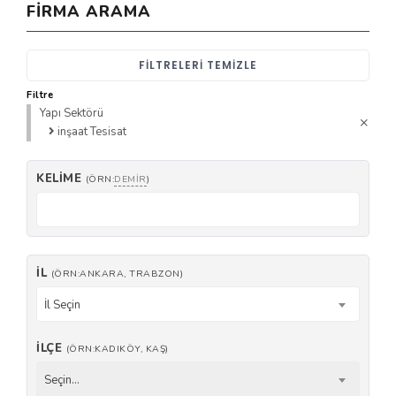
FIRMA ARAMA
FILTRELERI TEMIZLE
Filtre
Yapı Sektörü
inşaat Tesisat
KELIME
(ÖRN:
DEMIR
)
İL
(ÖRN:ANKARA, TRABZON)
İl Seçin
İLÇE
(ÖRN:KADIKÖY, KAŞ)
Seçin...