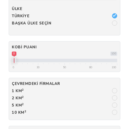
ÜLKE
TÜRKIYE
BAŞKA ÜLKE SEÇIN
KOBI PUANI
0
100
0
30
50
80
100
ÇEVREMDEKI FIRMALAR
2
1 KM
2
2 KM
2
5 KM
2
10 KM