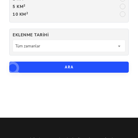
2
5 KM
2
10 KM
EKLENME TARIHI
Tüm zamanlar
ARA