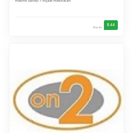
Makine Sanayi
>
inşaat Makinaları
8.44
9 oy ile