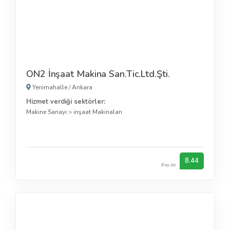
ON2 İnşaat Makina San.Tic.Ltd.Şti.
Yenimahalle
/
Ankara
Hizmet verdiği sektörler:
Makine Sanayi
>
inşaat Makinaları
8.44
9 oy ile