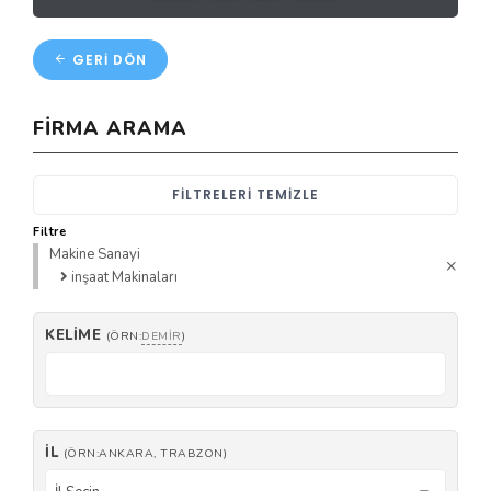
GERI DÖN
FIRMA ARAMA
FILTRELERI TEMIZLE
Filtre
Makine Sanayi
inşaat Makinaları
KELIME
(ÖRN:
DEMIR
)
İL
(ÖRN:ANKARA, TRABZON)