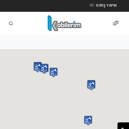
GIRIŞ YAPIN
FIRMALAR
ÜRÜNLER
NASIL ÇALIŞIR?
YARDIM