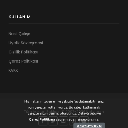
KULLANIM
Nasıl Çalışır
Üyelik Sözleşmesi
Gizlilik Politikası
Çerez Politikası
KVKK
Hizmetlerimizden en iyi şekilde faydalanabilmeniz
için çerezler kullanıyoruz. Bu siteyi kullanarak
Tüm hakları Saklıdır. © 2007-2026 Kobilerim
çerezlere izin vermiş olursunuz. Detaylı bilgiye
Çerez Politikası
sayfamızdan erişebilirsiniz.
ONAYLIYORUM