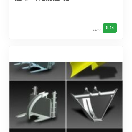
8.44
9 oy ile