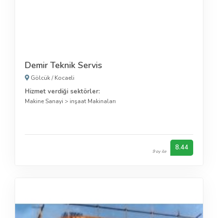
Demir Teknik Servis
Gölcük
/
Kocaeli
Hizmet verdiği sektörler:
Makine Sanayi
>
inşaat Makinaları
8.44
9 oy ile