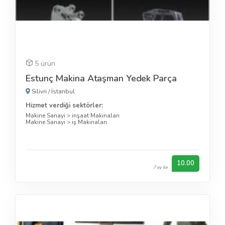
5 ürün
Estunç Makina Ataşman Yedek Parça
Silivri
/
İstanbul
Hizmet verdiği sektörler:
Makine Sanayi
>
inşaat Makinaları
Makine Sanayi
>
iş Makinaları
10.00
7 oy ile