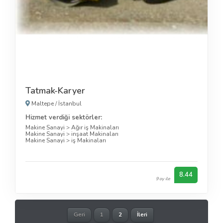
Tatmak-Karyer
Maltepe
/
İstanbul
Hizmet verdiği sektörler:
Makine Sanayi
>
Ağır iş Makinaları
Makine Sanayi
>
inşaat Makinaları
Makine Sanayi
>
iş Makinaları
8.44
9 oy ile
Geri
1
2
İleri