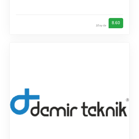
8.60
10 oy ile