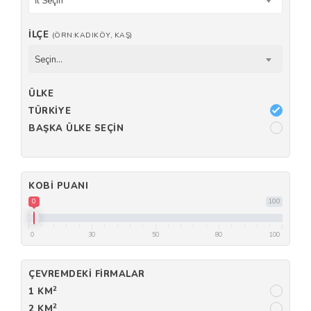
İl Seçin
İLÇE
(ÖRN:KADIKÖY, KAŞ)
Seçin...
ÜLKE
TÜRKIYE
BAŞKA ÜLKE SEÇIN
KOBI PUANI
0
100
0
30
50
80
100
ÇEVREMDEKI FIRMALAR
2
1 KM
2
2 KM