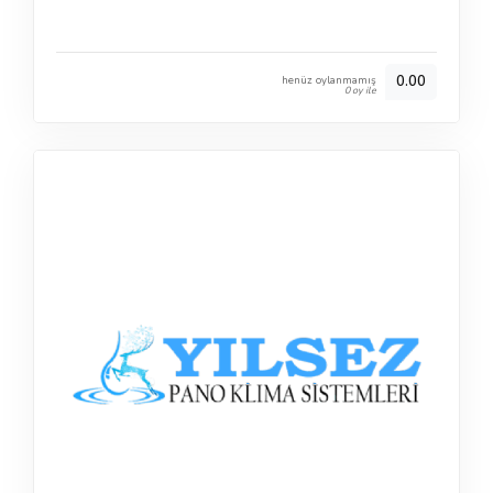
0.00
henüz oylanmamış
0 oy ile