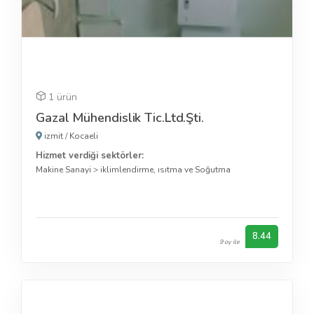
1 ürün
Gazal Mühendislik Tic.Ltd.Şti.
izmit
/
Kocaeli
Hizmet verdiği sektörler:
Makine Sanayi
>
iklimlendirme, ısıtma ve Soğutma
8.44
9 oy ile