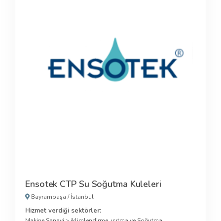
Ensotek CTP Su Soğutma Kuleleri
Bayrampaşa
/
İstanbul
Hizmet verdiği sektörler:
Makine Sanayi
>
iklimlendirme, ısıtma ve Soğutma