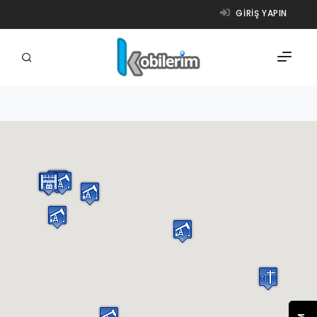
GIRIŞ YAPIN
FIRMALAR
ÜRÜNLER
NASIL ÇALIŞIR?
YARDIM