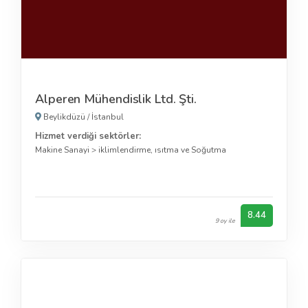
Alperen Mühendislik Ltd. Şti.
Beylikdüzü
/
İstanbul
Hizmet verdiği sektörler:
Makine Sanayi
>
iklimlendirme, ısıtma ve Soğutma
8.44
9 oy ile