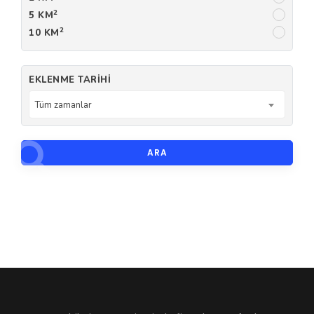
2
5 KM
2
10 KM
EKLENME TARIHI
Tüm zamanlar
ARA