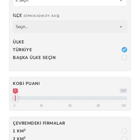
İl Seçin
İLÇE
(ÖRN:KADIKÖY, KAŞ)
Seçin...
ÜLKE
TÜRKIYE
BAŞKA ÜLKE SEÇIN
KOBI PUANI
0
100
0
30
50
80
100
ÇEVREMDEKI FIRMALAR
2
1 KM
2
2 KM