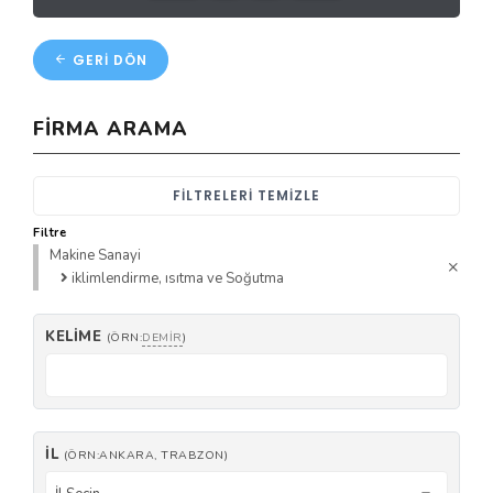
GERI DÖN
FIRMA ARAMA
FILTRELERI TEMIZLE
Filtre
Makine Sanayi
iklimlendirme, ısıtma ve Soğutma
KELIME
(ÖRN:
DEMIR
)
İL
(ÖRN:ANKARA, TRABZON)