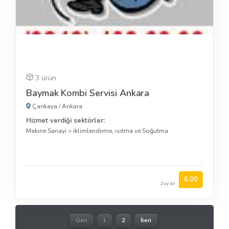
3 ürün
Baymak Kombi Servisi Ankara
Çankaya
/
Ankara
Hizmet verdiği sektörler:
Makine Sanayi
>
iklimlendirme, ısıtma ve Soğutma
6.00
2 oy ile
Geri
1
2
İleri