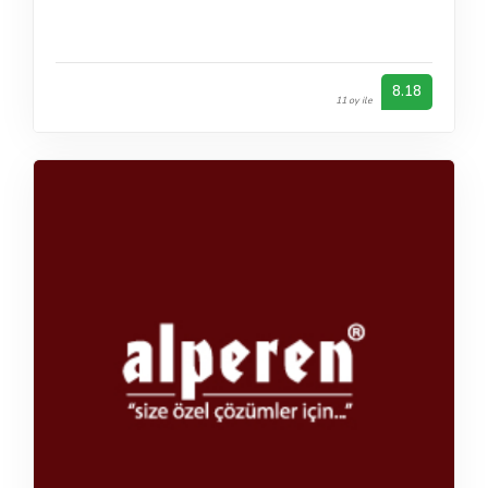
8.18
11 oy ile