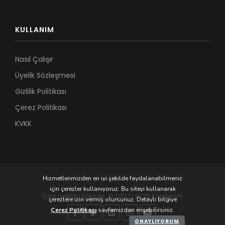
KULLANIM
Nasıl Çalışır
Üyelik Sözleşmesi
Gizlilik Politikası
Çerez Politikası
KVKK
Hizmetlerimizden en iyi şekilde faydalanabilmeniz
için çerezler kullanıyoruz. Bu siteyi kullanarak
Tüm hakları Saklıdır. © 2007-2026 Kobilerim
çerezlere izin vermiş olursunuz. Detaylı bilgiye
Çerez Politikası
sayfamızdan erişebilirsiniz.
ONAYLIYORUM