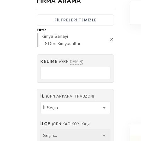
FIRMA ARAMA
FILTRELERI TEMIZLE
Filtre
Kimya Sanayi
Deri Kimyasalları
KELIME
(ÖRN:
DEMIR
)
İL
(ÖRN:ANKARA, TRABZON)
İl Seçin
İLÇE
(ÖRN:KADIKÖY, KAŞ)
Seçin...