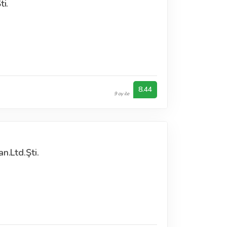
ti.
ı
8.44
9 oy ile
n.Ltd.Şti.
ı