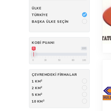
ÜLKE
TÜRKIYE
BAŞKA ÜLKE SEÇIN
KOBI PUANI
0
100
0
30
50
80
100
ÇEVREMDEKI FIRMALAR
2
1 KM
2
2 KM
2
5 KM
2
10 KM