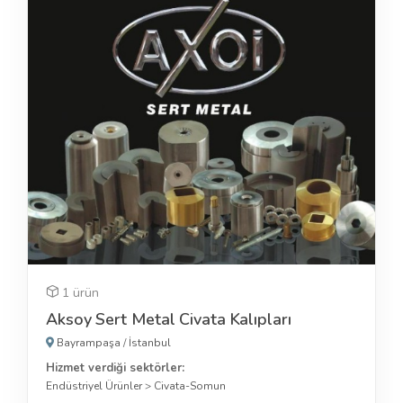
1 ürün
Aksoy Sert Metal Civata Kalıpları
Bayrampaşa
/
İstanbul
Hizmet verdiği sektörler:
Endüstriyel Ürünler
>
Civata-Somun