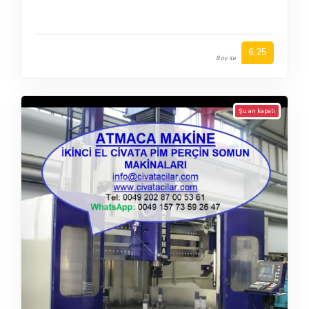
6.25
8 oy ile
Şu an kapalı