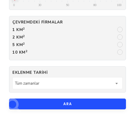
0
30
50
80
100
ÇEVREMDEKI FIRMALAR
2
1 KM
2
2 KM
2
5 KM
2
10 KM
EKLENME TARIHI
Tüm zamanlar
ARA