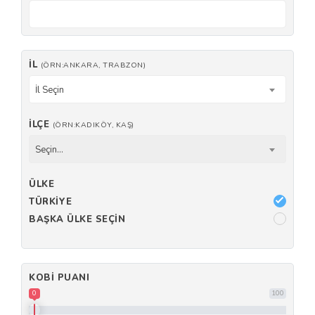
İL
(ÖRN:ANKARA, TRABZON)
İl Seçin
İLÇE
(ÖRN:KADIKÖY, KAŞ)
Seçin...
ÜLKE
TÜRKIYE
BAŞKA ÜLKE SEÇIN
KOBI PUANI
0
100