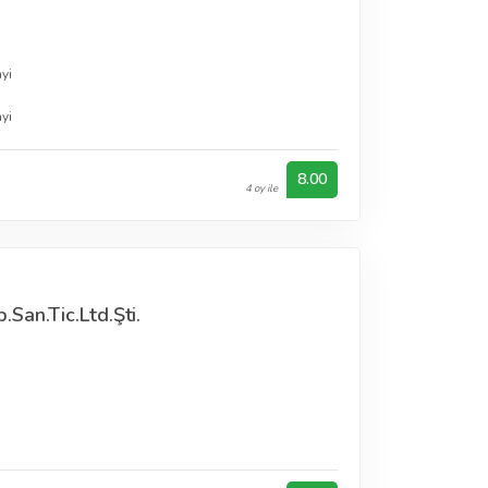
yi
yi
8.00
4 oy ile
San.Tic.Ltd.Şti.