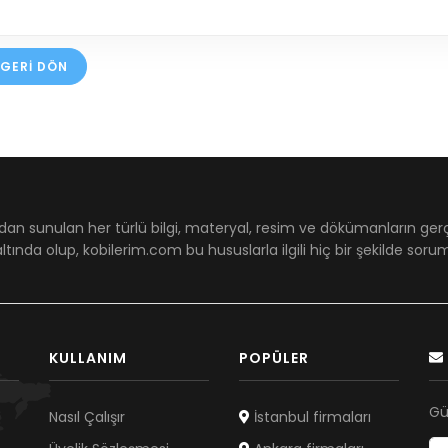
GERI DÖN
dan sunulan her türlü bilgi, materyal, resim ve dökümanların ger
ltında olup, kobilerim.com bu hususlarla ilgili hiç bir şekilde sor
KULLANIM
POPÜLER
Gü
Nasıl Çalışır
İstanbul firmaları