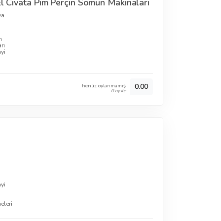
El Civata Pim Perçin Somun Makinaları
ya
n
rı
yi
henüz oylanmamış
0.00
0 oy ile
yi
eleri