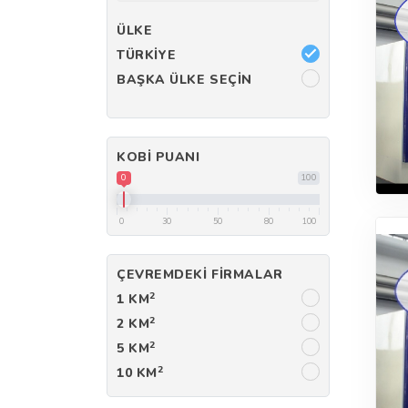
ÜLKE
TÜRKIYE
BAŞKA ÜLKE SEÇIN
KOBI PUANI
0
100
0
30
50
80
100
ÇEVREMDEKI FIRMALAR
2
1 KM
2
2 KM
2
5 KM
2
10 KM