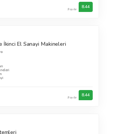
8.44
9 oy ile
 İkinci El Sanayi Makineleri
ya
rı
neleri
ı
yi
8.44
9 oy ile
temleri