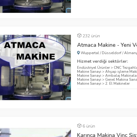
232 ürün
Atmaca Makine - Yeni Ve
Wuppertal
/
Düsseldorf
/
Alman
Hizmet verdiği sektörler:
Endüstriyel Ürünler
>
CNC Tezgahla
Makine Sanayi
>
Ahşap işleme Maki
Makine Sanayi
>
Ambalaj Makinalar
Makine Sanayi
>
Genel Makina Sana
Makine Sanayi
>
2. El Makineler
6 ürün
Karınca Makina Vinç Sis