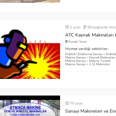
1 ürün
85
bağlantılı firm
ATC Kaynak Makinaları Lt
Konak
/
İzmir
Hizmet verdiği sektörler:
Elektrik / Elektronik Sanayi
>
Elektri
Makine Sanayi
>
Kaynak Makinaları v
Makine Sanayi
>
Makina Ticareti
Makine Sanayi
>
2. El Makineler
75 ürün
Sanayi Makineleri ve End