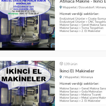
Atmaca Makine - İkinci 
Wuppertal
/
Düsseldorf
/
Alman
Hizmet verdiği sektörler:
Endüstriyel Ürünler
>
Civata-Somu
Endüstriyel Ürünler
>
CNC Tezgahla
Makine Sanayi
>
Genel Makina Sana
Makine Sanayi
>
Torna Tezgahları
Makine Sanayi
>
2. El Makineler
139 ürün
İkinci El Makineler
/
Wuppertal
/
Almanya
Hizmet verdiği sektörler:
Makine Sanayi
>
Genel Makina Sana
Makine Sanayi
>
Gıda Makinaları
Makine Sanayi
>
Makina Ticareti
Makine Sanayi
>
Metal işleme Makin
Makine Sanayi
>
2. El Makineler