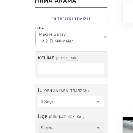
FIRMA ARAMA
FILTRELERI TEMIZLE
Filtre
Makine Sanayi
2. El Makineler
KELIME
(ÖRN:
DEMIR
)
İL
(ÖRN:ANKARA, TRABZON)
İl Seçin
İLÇE
(ÖRN:KADIKÖY, KAŞ)
Seçin...