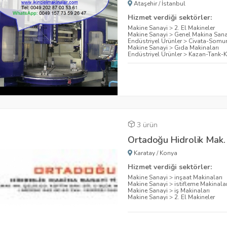
Ataşehir
/
İstanbul
Hizmet verdiği sektörler:
Makine Sanayi
>
2. El Makineler
Makine Sanayi
>
Genel Makina Sana
Endüstriyel Ürünler
>
Civata-Somu
Makine Sanayi
>
Gıda Makinaları
Endüstriyel Ürünler
>
Kazan-Tank-Ka
3 ürün
Ortadoğu Hidrolik Mak. 
Karatay
/
Konya
Hizmet verdiği sektörler:
Makine Sanayi
>
inşaat Makinaları
Makine Sanayi
>
istifleme Makinalar
Makine Sanayi
>
iş Makinaları
Makine Sanayi
>
2. El Makineler