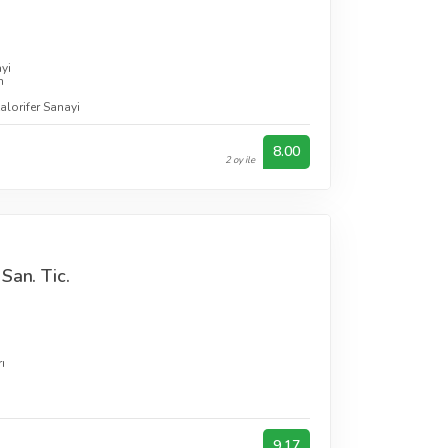
yi
n
lorifer Sanayi
8.00
2 oy ile
San. Tic.
ı
9.17