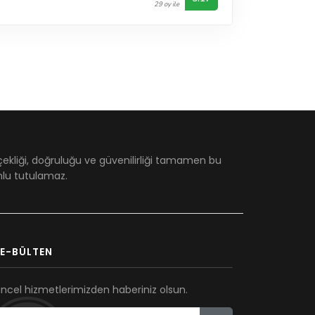
29 oy ile
çekliği, doğruluğu ve güvenilirliği tamamen bu
umlu tutulamaz.
E-BÜLTEN
ncel hizmetlerimizden haberiniz olsun.