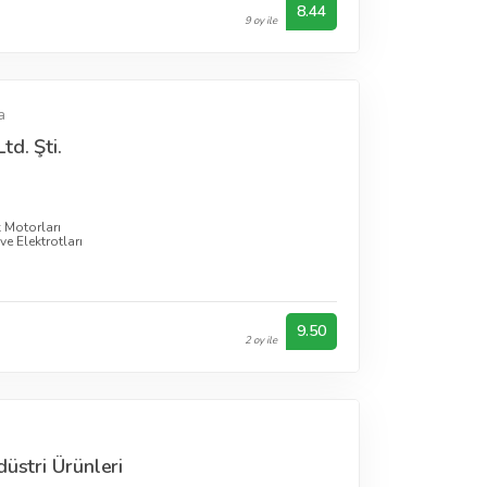
8.44
9 oy ile
a
d. Şti.
k Motorları
e Elektrotları
9.50
2 oy ile
üstri Ürünleri