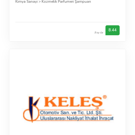
Kimya Sanayi
>
Kozmetik Parfumeri Şampuan
8.44
9 oy ile