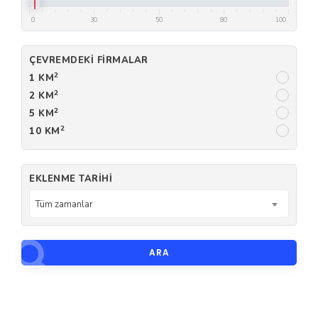
0
30
50
80
100
ÇEVREMDEKI FIRMALAR
2
1 KM
2
2 KM
2
5 KM
2
10 KM
EKLENME TARIHI
Tüm zamanlar
ARA