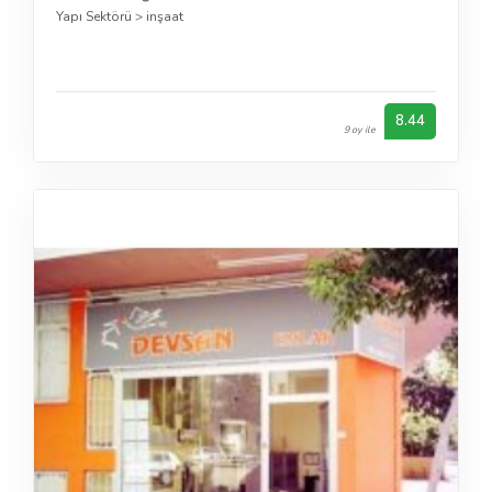
Yapı Sektörü
>
inşaat
8.44
9 oy ile