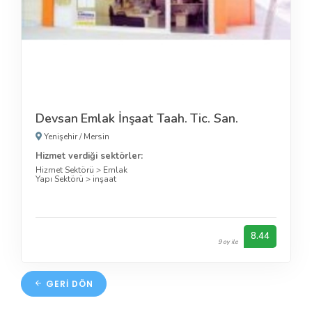
Devsan Emlak İnşaat Taah. Tic. San.
Yenişehir
/
Mersin
Hizmet verdiği sektörler:
Hizmet Sektörü
>
Emlak
Yapı Sektörü
>
inşaat
8.44
9 oy ile
GERI DÖN