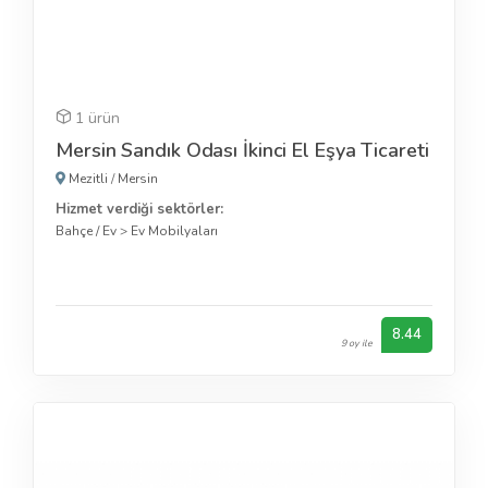
1 ürün
Mersin Sandık Odası İkinci El Eşya Ticareti
Mezitli
/
Mersin
Hizmet verdiği sektörler:
Bahçe / Ev
>
Ev Mobilyaları
8.44
9 oy ile