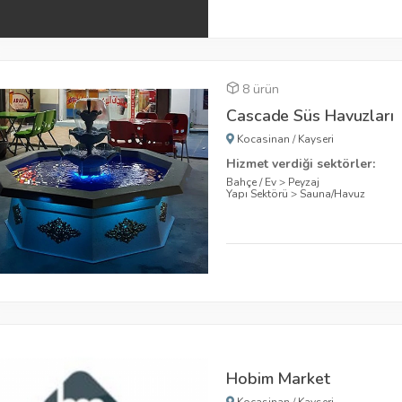
8 ürün
Cascade Süs Havuzları
Kocasinan
/
Kayseri
Hizmet verdiği sektörler:
Bahçe / Ev
>
Peyzaj
Yapı Sektörü
>
Sauna/Havuz
Hobim Market
Kocasinan
/
Kayseri