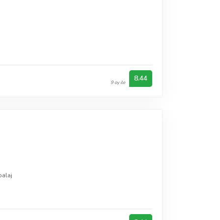
i
8.44
9 oy ile
balaj