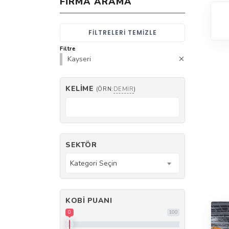
FIRMA ARAMA
FILTRELERI TEMIZLE
Filtre
Kayseri
KELIME
(ÖRN:
DEMIR
)
SEKTÖR
Kategori Seçin
KOBI PUANI
0
100