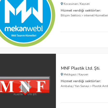
Kocasinan
/
Kayseri
Hizmet verdiği sektörler:
Bilişim Sektörü
>
internet Hizmetler
MNF Plastik Ltd. Şti.
Melikgazi
/
Kayseri
Hizmet verdiği sektörler:
Ambalaj / Yan Sanayi
>
Plastik Am