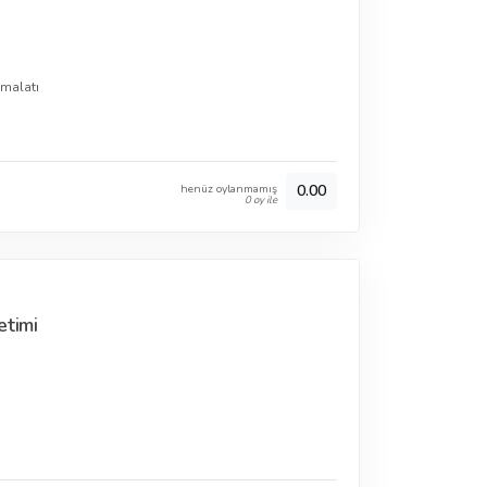
imalatı
henüz oylanmamış
0.00
0 oy ile
etimi