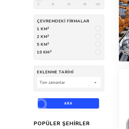
0
30
50
80
100
ÇEVREMDEKI FIRMALAR
2
1 KM
2
2 KM
2
5 KM
2
10 KM
EKLENME TARIHI
Tüm zamanlar
ARA
POPÜLER ŞEHIRLER