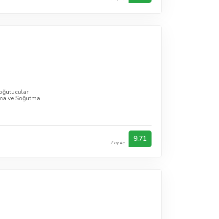
oğutucular
ıtma ve Soğutma
9.71
7 oy ile