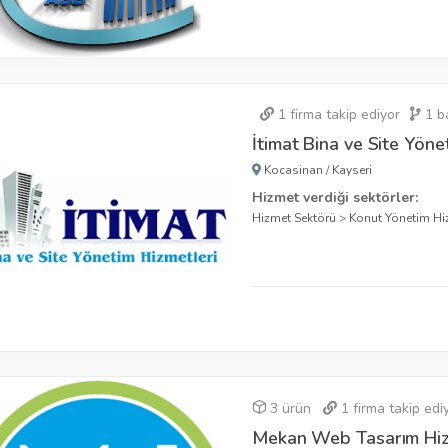
1
firma takip ediyor
1
ba
İtimat Bina ve Site Yöne
Kocasinan
/
Kayseri
Hizmet verdiği sektörler:
Hizmet Sektörü
>
Konut Yönetim Hi
3 ürün
1
firma takip edi
Mekan Web Tasarım Hiz