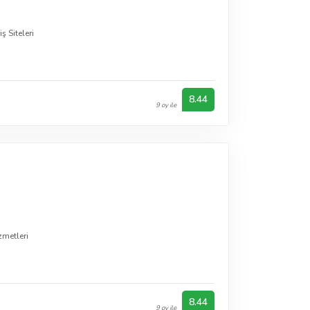
ş Siteleri
8.44
9 oy ile
zmetleri
8.44
9 oy ile