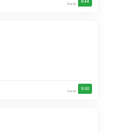
8.44
9 oy ile
9.50
2 oy ile