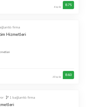
8.75
4 oy ile
ğlantılı firma
tim Hizmetleri
zmetleri
8.60
10 oy ile
yor
1
bağlantılı firma
metleri