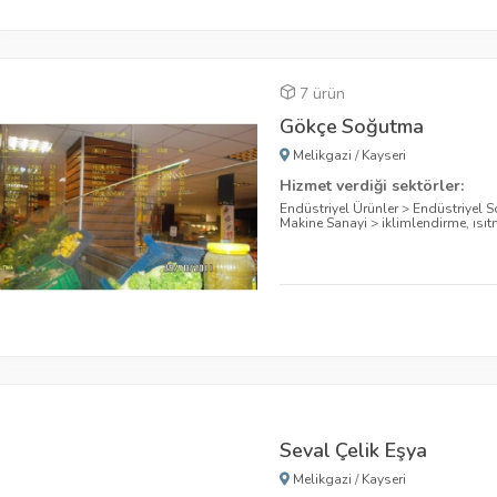
7 ürün
Gökçe Soğutma
Melikgazi
/
Kayseri
Hizmet verdiği sektörler:
Endüstriyel Ürünler
>
Endüstriyel S
Makine Sanayi
>
iklimlendirme, ıs
Seval Çelik Eşya
Melikgazi
/
Kayseri