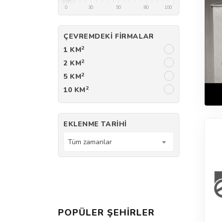
0
30
50
80
100
ÇEVREMDEKI FIRMALAR
2
1 KM
2
2 KM
2
5 KM
2
10 KM
EKLENME TARIHI
Tüm zamanlar
POPÜLER ŞEHIRLER