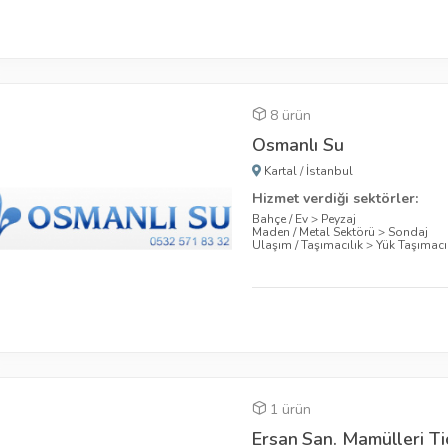
8 ürün
Osmanlı Su
Kartal
/
İstanbul
Hizmet verdiği sektörler:
Bahçe / Ev
>
Peyzaj
Maden / Metal Sektörü
>
Sondaj
Ulaşım / Taşımacılık
>
Yük Taşımacıl
1 ürün
Ersan San. Mamülleri Tic.