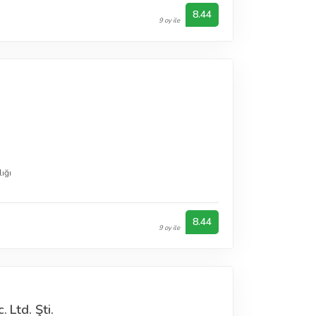
8.44
9 oy ile
ığı
8.44
9 oy ile
 Ltd. Şti.