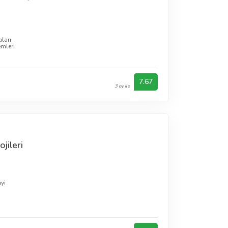
ları
emleri
7.67
3 oy ile
jileri
yi