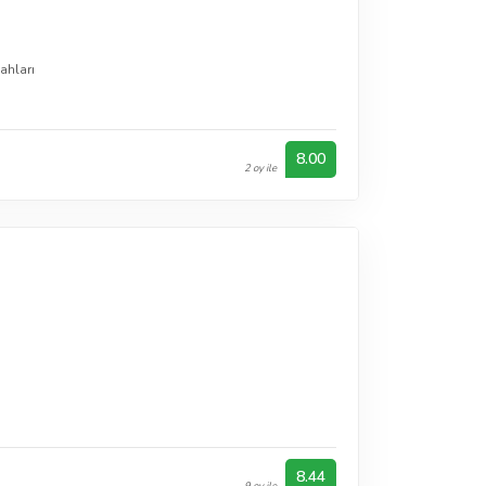
n
ahları
8.00
2 oy ile
8.44
9 oy ile