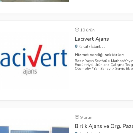
10 ürün
Lacivert Ajans
Kartal
/
İstanbul
Hizmet verdiği sektörler:
Basın Yayın Sektörü
>
Matbaa/Yayı
Endüstriyel Ürünler
>
Çalışma Tezg
Otomotiv / Yan Sanayi
>
Servis Eki
9 ürün
Birlik Ajans ve Org. Pa