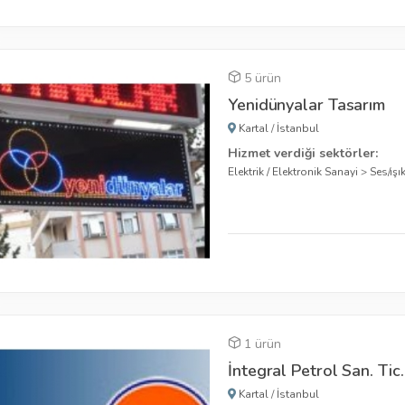
5 ürün
Yenidünyalar Tasarım
Kartal
/
İstanbul
Hizmet verdiği sektörler:
Elektrik / Elektronik Sanayi
>
Ses/ışı
1 ürün
İntegral Petrol San. Tic. 
Kartal
/
İstanbul