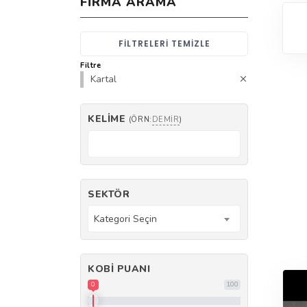
FIRMA ARAMA
FILTRELERI TEMIZLE
Filtre
Kartal
KELIME
(ÖRN:
DEMIR
)
SEKTÖR
Kategori Seçin
KOBI PUANI
0
100