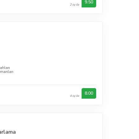
9.50
2 oy ile
n
ahları
pmanları
8.00
4 oy ile
zarlama