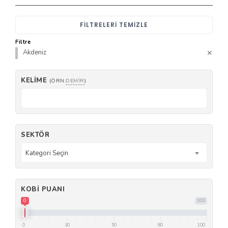
FILTRELERI TEMIZLE
Filtre
Akdeniz
KELIME
(ÖRN:
DEMIR
)
SEKTÖR
Kategori Seçin
KOBI PUANI
0
100
0
30
50
80
100