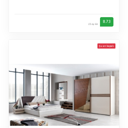
8.73
11 oy ile
Şu an kapalı