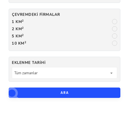
ÇEVREMDEKI FIRMALAR
2
1 KM
2
2 KM
2
5 KM
2
10 KM
EKLENME TARIHI
Tüm zamanlar
ARA