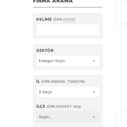
FIRMA ARAMA
KELIME
(ÖRN:
DEMIR
)
SEKTÖR
Kategori Seçin
İL
(ÖRN:ANKARA, TRABZON)
İl Seçin
İLÇE
(ÖRN:KADIKÖY, KAŞ)
Seçin...