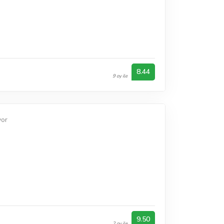
8.44
9 oy ile
yor
9.50
2 oy ile