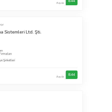
8.44
9 oy ile
yor
 Sistemleri Ltd. Şti.
arı
irmaları
e Şirketleri
8.44
9 oy ile