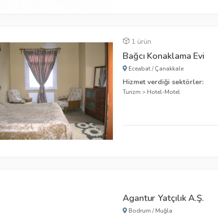
1 ürün
Bağcı Konaklama Evi
Eceabat
/
Çanakkale
Hizmet verdiği sektörler:
Turizm
>
Hotel-Motel
Agantur Yatçılık A.Ş.
Bodrum
/
Muğla