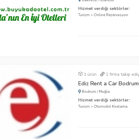
Bakırköy
/
İstanbul
Hizmet verdiği sektörler:
Turizm
>
Online Rezervasyon
1 ürün
1
firma takip edi
Ediz Rent a Car Bodrum
Bodrum
/
Muğla
Hizmet verdiği sektörler:
Turizm
>
Otomobil Kiralama