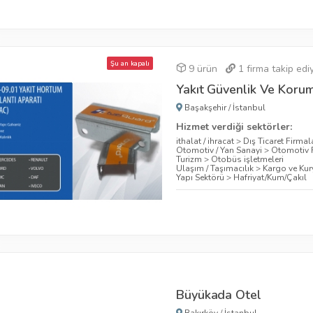
Şu an kapalı
9 ürün
1
firma takip edi
Yakıt Güvenlik Ve Koruma
Başakşehir
/
İstanbul
Hizmet verdiği sektörler:
ithalat / ihracat
>
Dış Ticaret Firmal
Otomotiv / Yan Sanayi
>
Otomotiv F
Turizm
>
Otobüs işletmeleri
Ulaşım / Taşımacılık
>
Kargo ve Kury
Yapı Sektörü
>
Hafriyat/Kum/Çakıl
Büyükada Otel