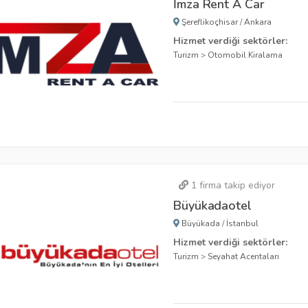
İmza Rent A Car
Şereflikoçhisar
/
Ankara
Hizmet verdiği sektörler:
Turizm
>
Otomobil Kiralama
1
firma takip ediyor
Büyükadaotel
Büyükada
/
İstanbul
Hizmet verdiği sektörler:
Turizm
>
Seyahat Acentaları