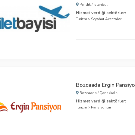
Pendik
/
İstanbul
Hizmet verdiği sektörler:
Turizm
>
Seyahat Acentaları
Bozcaada Ergin Pansiy
Bozcaada
/
Çanakkale
Hizmet verdiği sektörler:
Turizm
>
Pansiyonlar