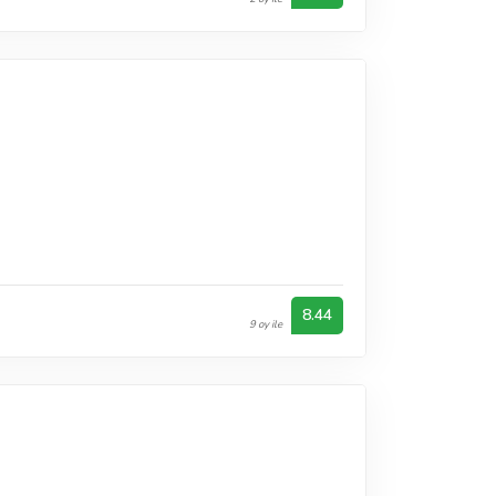
8.44
9 oy ile