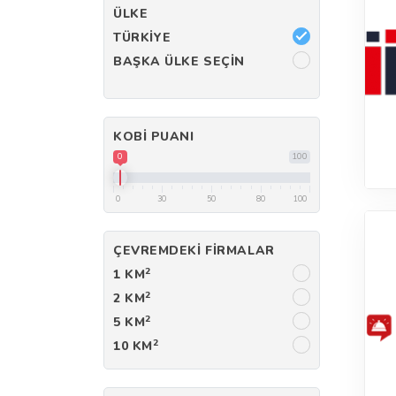
ÜLKE
TÜRKIYE
BAŞKA ÜLKE SEÇIN
KOBI PUANI
0
100
0
30
50
80
100
ÇEVREMDEKI FIRMALAR
2
1 KM
2
2 KM
2
5 KM
2
10 KM