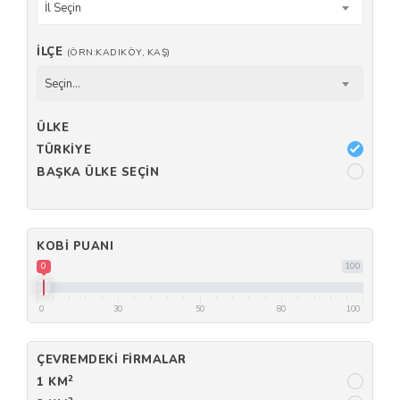
İl Seçin
İLÇE
(ÖRN:KADIKÖY, KAŞ)
Seçin...
ÜLKE
TÜRKIYE
BAŞKA ÜLKE SEÇIN
KOBI PUANI
0
100
0
30
50
80
100
ÇEVREMDEKI FIRMALAR
2
1 KM