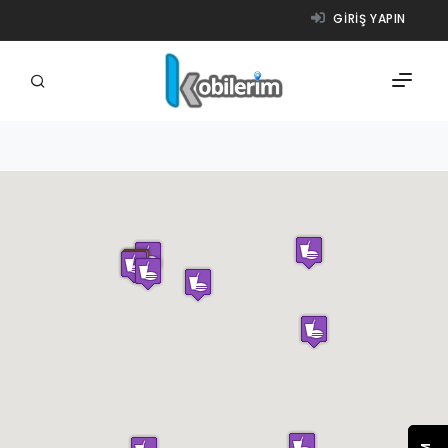
GIRIŞ YAPIN
FIRMALAR
ÜRÜNLER
NASIL ÇALIŞIR?
YARDIM