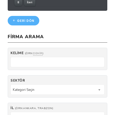
8
İleri
GERI DÖN
FIRMA ARAMA
KELIME
(ÖRN:
DEMIR
)
SEKTÖR
Kategori Seçin
İL
(ÖRN:ANKARA, TRABZON)