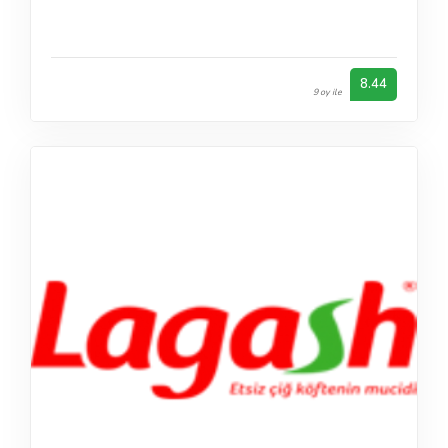
8.44
9 oy ile