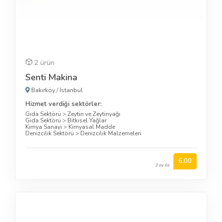
2 ürün
Senti Makina
Bakırköy
/
İstanbul
Hizmet verdiği sektörler:
Gıda Sektörü
>
Zeytin ve Zeytinyağı
Gıda Sektörü
>
Bitkisel Yağlar
Kimya Sanayi
>
Kimyasal Madde
Denizcilik Sektörü
>
Denizcilik Malzemeleri
6.00
2 oy ile