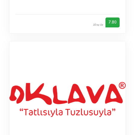
7.80
10 oy ile