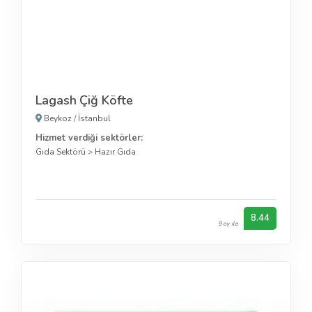
Lagash Çiğ Köfte
Beykoz
/
İstanbul
Hizmet verdiği sektörler:
Gıda Sektörü
>
Hazır Gıda
8.44
9 oy ile