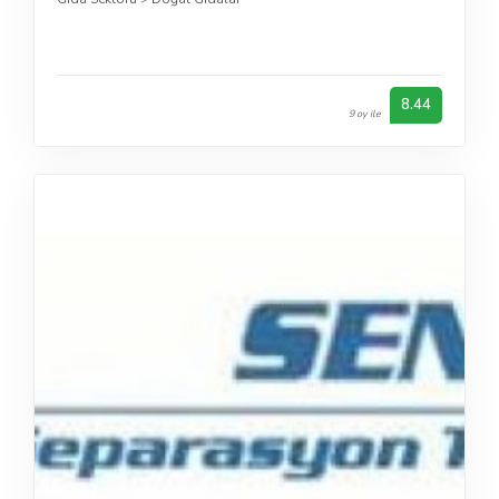
8.44
9 oy ile