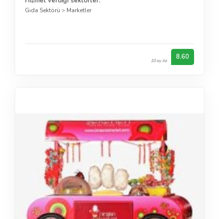
Hizmet verdiği sektörler:
Gıda Sektörü
>
Marketler
8.60
10 oy ile