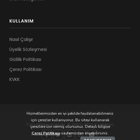
KULLANIM
Nasıl Çalışır
Üyelik Sözleşmesi
Gizlilik Politikası
Çerez Politikası
KVKK
Hizmetlerimizden en iyi şekilde faydalanabilmeniz
için çerezler kullanıyoruz. Bu siteyi kullanarak
Tüm hakları Saklıdır. © 2007-2026 Kobilerim
çerezlere izin vermiş olursunuz. Detaylı bilgiye
Çerez Politikası
sayfamızdan erişebilirsiniz.