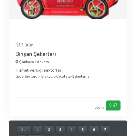
3 ürün
Binşan Şekerleri
Çankaya
/
Ankara
Hizmet verdiği sektörler:
Gıda Sektörü
>
Bisküvit-Çikolata-Şekerleme
9.67
3 oy ile
Geri
1
2
3
4
5
6
7