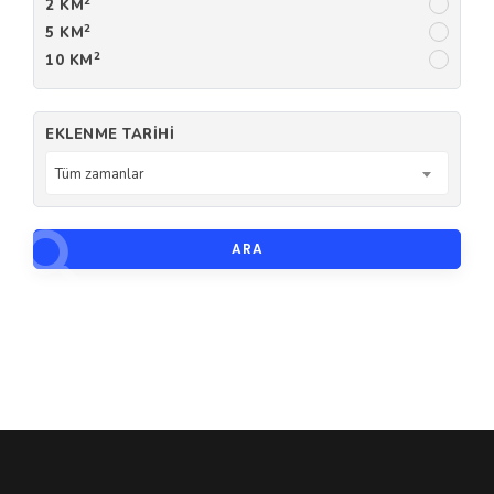
2
2 KM
2
5 KM
2
10 KM
EKLENME TARIHI
Tüm zamanlar
ARA