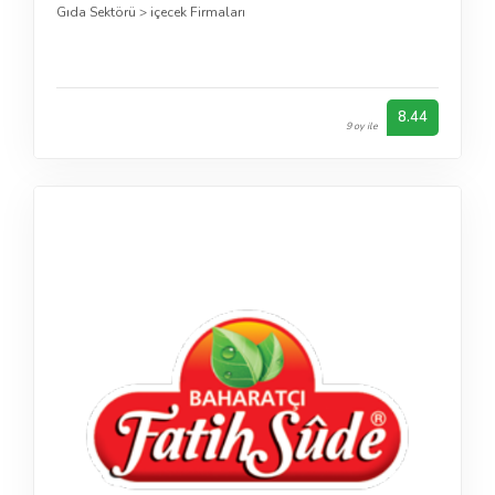
Gıda Sektörü
>
içecek Firmaları
8.44
9 oy ile