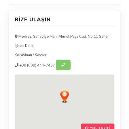
BIZE ULAŞIN
Merkez:
Sahabİye Mah. Ahmet Paşa Cad. No:11 Seher
İşhanı Kat:5
Kocasinan
/
Kayseri
+90
(000) 444-7487
YOL TARIFI