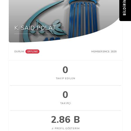
BILDIRIM
K. SAİD POLAT
OFFLINE
DURUM:
MEMBER SINCE:
2020
0
TAKIP EDILEN
0
TAKIPÇI
2.86 B
PROFIL GÖSTERIM