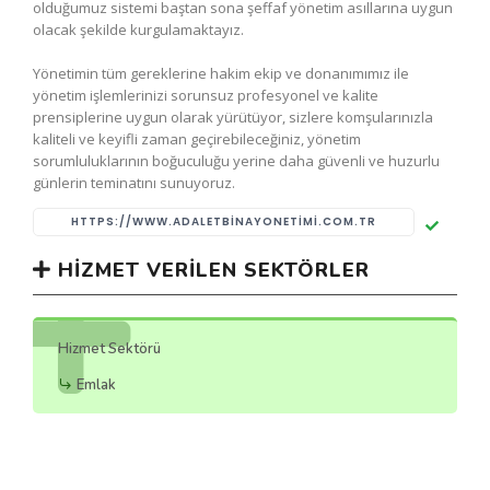
olduğumuz sistemi baştan sona şeffaf yönetim asıllarına uygun
olacak şekilde kurgulamaktayız.
Yönetimin tüm gereklerine hakim ekip ve donanımımız ile
yönetim işlemlerinizi sorunsuz profesyonel ve kalite
prensiplerine uygun olarak yürütüyor, sizlere komşularınızla
kaliteli ve keyifli zaman geçirebileceğiniz, yönetim
sorumluluklarının boğuculuğu yerine daha güvenli ve huzurlu
günlerin teminatını sunuyoruz.
HTTPS://WWW.ADALETBINAYONETIMI.COM.TR
HIZMET VERILEN SEKTÖRLER
Hizmet Sektörü
Emlak