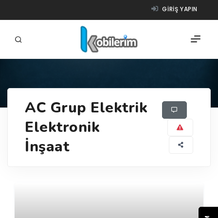
GIRIŞ YAPIN
FIRMALAR
AC Grup Elektrik
ÜRÜNLER
Elektronik
NASIL ÇALIŞIR?
İnşaat
YARDIM