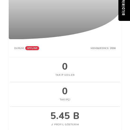
BILDIRIM
OFFLINE
DURUM:
MEMBER SINCE:
2008
0
TAKIP EDILEN
0
TAKIPÇI
5.45 B
PROFIL GÖSTERIM