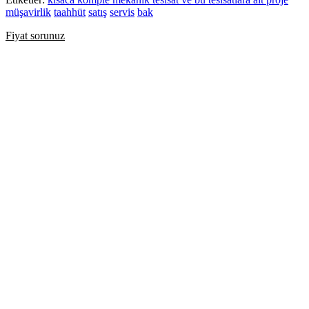
müşavirlik
taahhüt
satış
servis
bak
Fiyat sorunuz