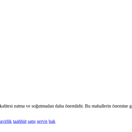
a kalitesi ısıtma ve soğutmadan daha önemlidir. Bu mahallerin önemine gö
avirlik
taahhüt
satış
servis
bak