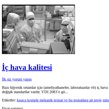
İç hava kalitesi
İlk siz yorum yapın
Bazı hijyenik ortamlar için (ameliyathaneler, laboratuarlar vb) iç hav
değişik standartlar vardır. VDI 2083’e gö...
Etiketler:
kısaca komple mekanik tesisat ve bu tesisatlara ait proje
müş
Fiyat sorunuz