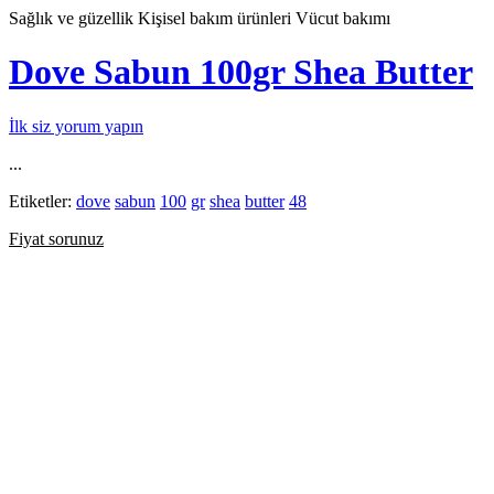
Sağlık ve güzellik
Kişisel bakım ürünleri
Vücut bakımı
Dove Sabun 100gr Shea Butter
İlk siz yorum yapın
...
Etiketler:
dove
sabun
100
gr
shea
butter
48
Fiyat sorunuz