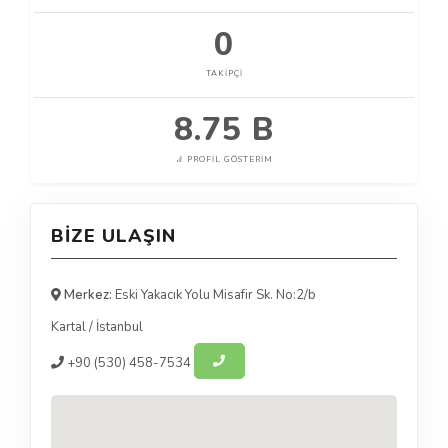
0
TAKIPÇI
8.75 B
PROFIL GÖSTERIM
BIZE ULAŞIN
Merkez:
Eski Yakacık Yolu Misafir Sk. No:2/b
Kartal
/
İstanbul
+90
(530) 458-7534