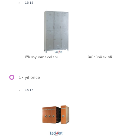
15:19
6'lı soyunma dolabı
ürününü ekledi.
17 yıl önce
15:17