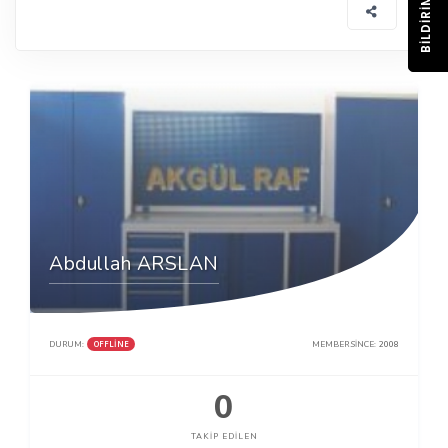
BILDIRIM
Abdullah ARSLAN
OFFLINE
DURUM:
MEMBER SINCE:
2008
0
TAKIP EDILEN