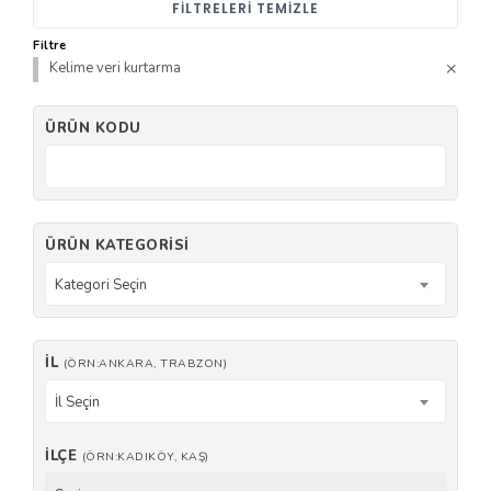
FILTRELERI TEMIZLE
Filtre
Kelime veri kurtarma
ÜRÜN KODU
ÜRÜN KATEGORISI
Kategori Seçin
İL
(ÖRN:ANKARA, TRABZON)
İl Seçin
İLÇE
(ÖRN:KADIKÖY, KAŞ)