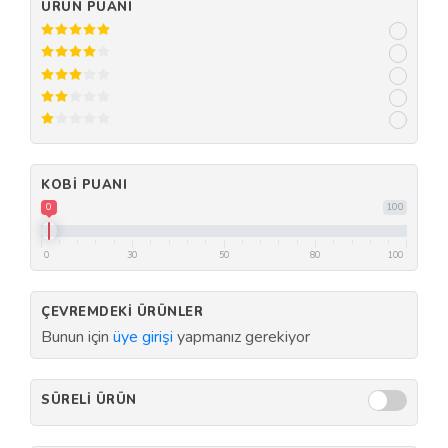
ÜRÜN PUANI
KOBI PUANI
0
100
0
30
50
80
100
ÇEVREMDEKI ÜRÜNLER
Bunun için
üye girişi
yapmanız gerekiyor
SÜRELI ÜRÜN