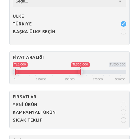
Seçin...
ÜLKE
TÜRKIYE
BAŞKA ÜLKE SEÇIN
FIYAT ARALIĞI
TL1 000
TL300 000
TL500 000
0
125 000
250 000
375 000
500 000
FIRSATLAR
YENI ÜRÜN
KAMPANYALI ÜRÜN
SICAK TEKLIF