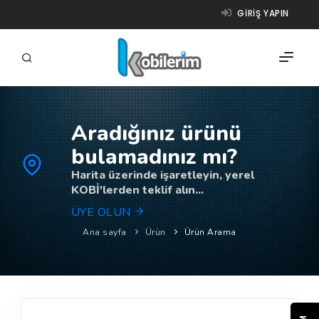
GIRIŞ YAPIN
Aradığınız ürünü
FIRMALAR
bulamadınız mı?
ÜRÜNLER
Harita üzerinde işaretleyin, yerel
KOBİ'lerden teklif alın...
NASIL ÇALIŞIR?
ÜYE OLUN
YARDIM
Ana sayfa
Ürün
Ürün Arama