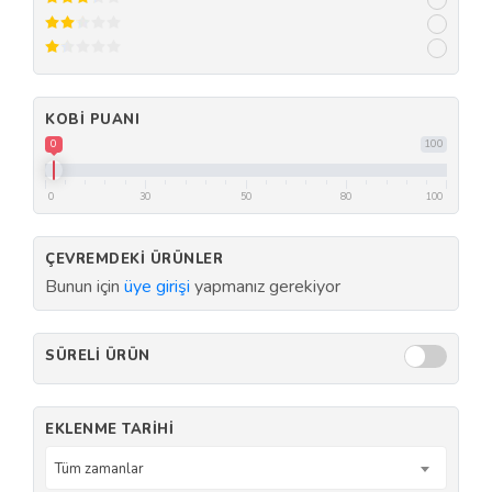
KOBI PUANI
0
100
0
30
50
80
100
ÇEVREMDEKI ÜRÜNLER
Bunun için
üye girişi
yapmanız gerekiyor
SÜRELI ÜRÜN
EKLENME TARIHI
Tüm zamanlar