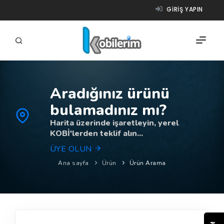
GIRIŞ YAPIN
Aradığınız ürünü
FIRMALAR
bulamadınız mı?
ÜRÜNLER
Harita üzerinde işaretleyin, yerel
KOBİ'lerden teklif alın...
NASIL ÇALIŞIR?
ÜYE OLUN
YARDIM
Ana sayfa
Ürün
Ürün Arama