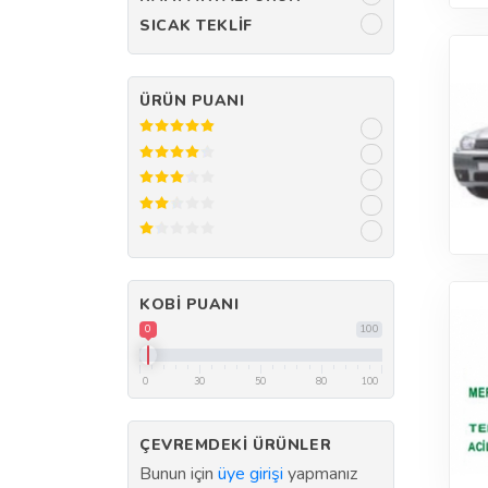
SICAK TEKLIF
ÜRÜN PUANI
KOBI PUANI
0
100
0
30
50
80
100
ÇEVREMDEKI ÜRÜNLER
Bunun için
üye girişi
yapmanız