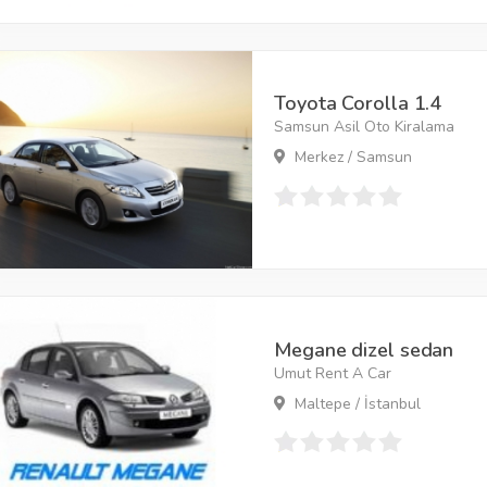
Toyota Corolla 1.4
Samsun Asil Oto Kiralama
Merkez / Samsun
Megane dizel sedan
Umut Rent A Car
Maltepe / İstanbul