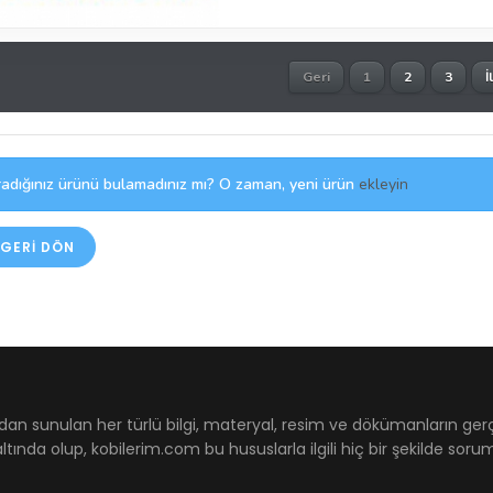
Geri
1
2
3
İ
adığınız ürünü bulamadınız mı? O zaman, yeni ürün
ekleyin
GERI DÖN
dan sunulan her türlü bilgi, materyal, resim ve dökümanların ger
ltında olup, kobilerim.com bu hususlarla ilgili hiç bir şekilde sor