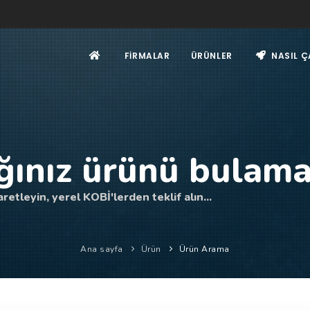
FIRMALAR
ÜRÜNLER
NASIL Ç
ğınız ürünü bulama
retleyin, yerel KOBİ'lerden teklif alın...
Ana sayfa
Ürün
Ürün Arama