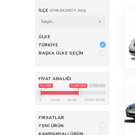
İLÇE
(ÖRN:KADIKÖY, KAŞ)
Seçin...
ÜLKE
TÜRKIYE
BAŞKA ÜLKE SEÇIN
FIYAT ARALIĞI
TL1 000
TL300 000
TL500 000
0
125 000
250 000
375 000
500 000
FIRSATLAR
YENI ÜRÜN
KAMPANYALI ÜRÜN