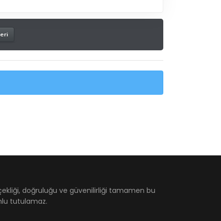
leri
çekliği, doğruluğu ve güvenilirliği tamamen bu
umlu tutulamaz.