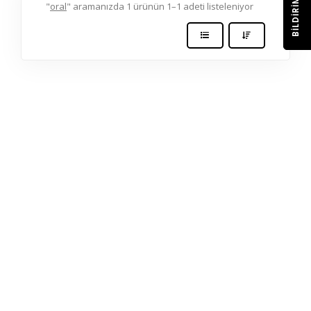
BILDIRIM
"
oral
" aramanızda 1 ürünün 1–1 adeti listeleniyor