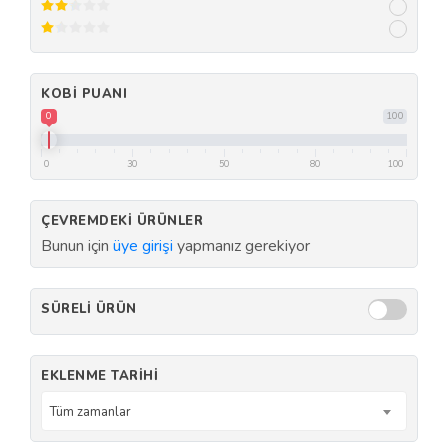
KOBI PUANI
0
100
0
30
50
80
100
ÇEVREMDEKI ÜRÜNLER
Bunun için
üye girişi
yapmanız gerekiyor
SÜRELI ÜRÜN
EKLENME TARIHI
Tüm zamanlar