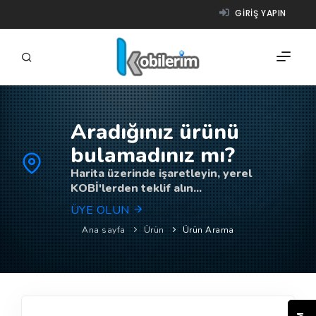
GIRIŞ YAPIN
Aradığınız ürünü
FIRMALAR
bulamadınız mı?
ÜRÜNLER
Harita üzerinde işaretleyin, yerel
KOBİ'lerden teklif alın...
NASIL ÇALIŞIR?
ÜYE OLUN
YARDIM
Ana sayfa
Ürün
Ürün Arama