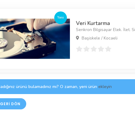
Yeni
Veri Kurtarma
Senkron Bilgisayar Elek. İlet. Sis
Başiskele / Kocaeli
adığınız ürünü bulamadınız mı? O zaman, yeni ürün
ekleyin
GERI DÖN