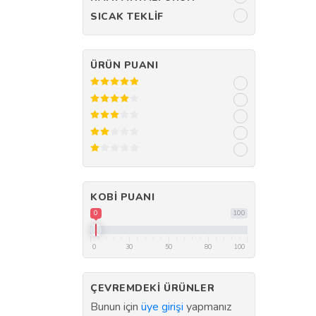
SICAK TEKLIF
ÜRÜN PUANI
KOBI PUANI
0
100
0
30
50
80
100
ÇEVREMDEKI ÜRÜNLER
Bunun için
üye girişi
yapmanız