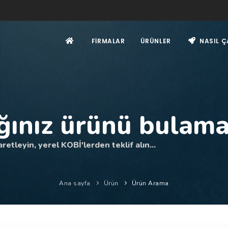
FIRMALAR
ÜRÜNLER
NASIL Ç
ğınız ürünü bulama
retleyin, yerel KOBİ'lerden teklif alın...
Ana sayfa
Ürün
Ürün Arama