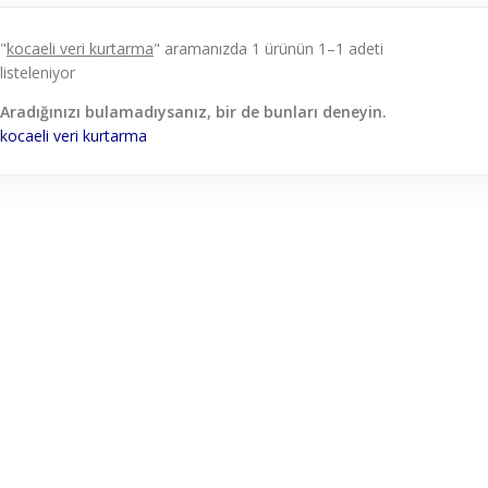
"
kocaeli veri kurtarma
" aramanızda 1 ürünün 1–1 adeti
listeleniyor
Aradığınızı bulamadıysanız, bir de bunları deneyin.
kocaeli
veri
kurtarma