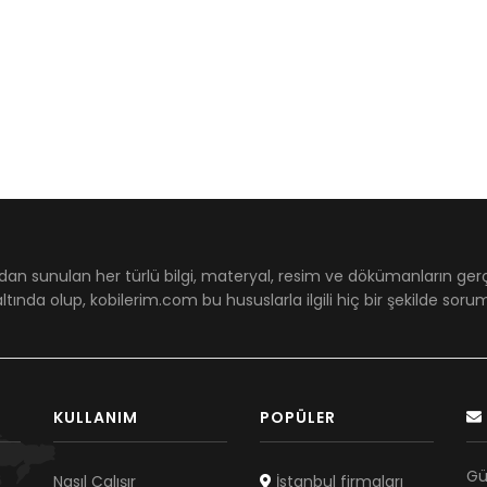
dan sunulan her türlü bilgi, materyal, resim ve dökümanların ger
ltında olup, kobilerim.com bu hususlarla ilgili hiç bir şekilde sor
KULLANIM
POPÜLER
Gü
Nasıl Çalışır
İstanbul firmaları