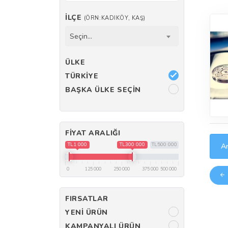
İLÇE
(ÖRN:KADIKÖY, KAŞ)
Seçin...
ÜLKE
TÜRKIYE
BAŞKA ÜLKE SEÇIN
FIYAT ARALIĞI
TL1 000
TL300 000
TL500 000
Ar
0
125 000
250 000
375 000
500 000
FIRSATLAR
YENI ÜRÜN
KAMPANYALI ÜRÜN