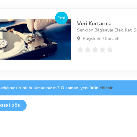
Yeni
Veri Kurtarma
Senkron Bilgisayar Elek. İlet. Sis
Başiskele / Kocaeli
adığınız ürünü bulamadınız mı? O zaman, yeni ürün
ekleyin
GERI DÖN