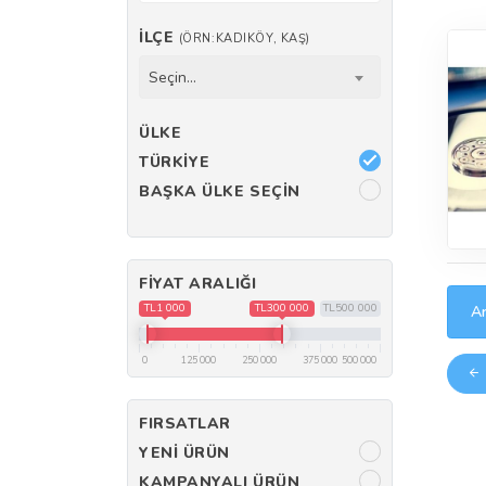
İLÇE
(ÖRN:KADIKÖY, KAŞ)
Seçin...
ÜLKE
TÜRKIYE
BAŞKA ÜLKE SEÇIN
FIYAT ARALIĞI
TL1 000
TL300 000
TL500 000
Ar
0
125 000
250 000
375 000
500 000
FIRSATLAR
YENI ÜRÜN
KAMPANYALI ÜRÜN