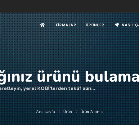
FIRMALAR
ÜRÜNLER
NASIL Ç
ğınız ürünü bulama
retleyin, yerel KOBİ'lerden teklif alın...
Ana sayfa
Ürün
Ürün Arama