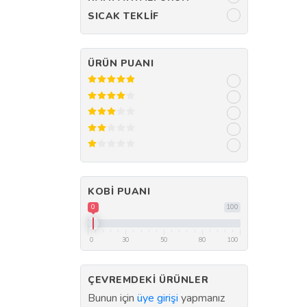
SICAK TEKLIF
ÜRÜN PUANI
KOBI PUANI
0
100
0
30
50
80
100
ÇEVREMDEKI ÜRÜNLER
Bunun için
üye girişi
yapmanız