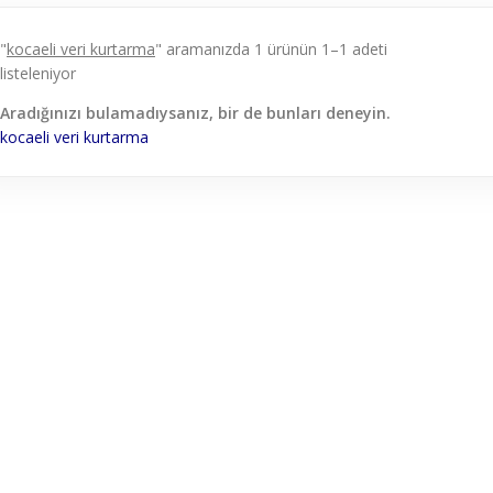
"
kocaeli veri kurtarma
" aramanızda 1 ürünün 1–1 adeti
listeleniyor
Aradığınızı bulamadıysanız, bir de bunları deneyin.
kocaeli
veri
kurtarma