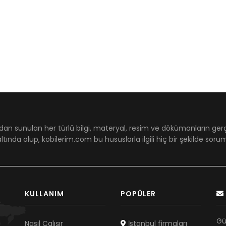
dan sunulan her türlü bilgi, materyal, resim ve dökümanların ger
ltında olup, kobilerim.com bu hususlarla ilgili hiç bir şekilde sor
KULLANIM
POPÜLER
Gü
Nasıl Çalışır
İstanbul firmaları