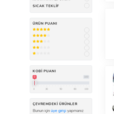
SICAK TEKLIF
ÜRÜN PUANI
KOBI PUANI
0
100
0
30
50
80
100
ÇEVREMDEKI ÜRÜNLER
Bunun için
üye girişi
yapmanız