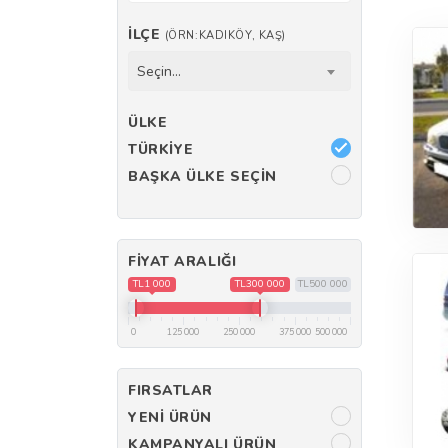
İLÇE
(ÖRN:KADIKÖY, KAŞ)
Seçin...
ÜLKE
TÜRKIYE
BAŞKA ÜLKE SEÇIN
FIYAT ARALIĞI
TL1 000
TL300 000
TL500 000
0
125 000
250 000
375 000
500 000
FIRSATLAR
YENI ÜRÜN
KAMPANYALI ÜRÜN