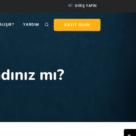
GIRIŞ YAPIN
ALIŞIR?
YARDIM
KAYIT OLUN
dınız mı?