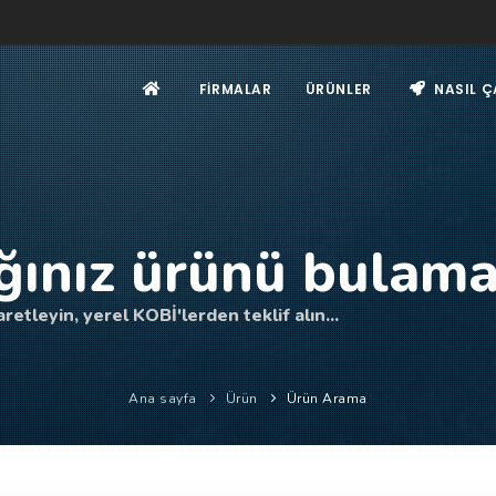
FIRMALAR
ÜRÜNLER
NASIL Ç
ğınız ürünü bulama
retleyin, yerel KOBİ'lerden teklif alın...
Ana sayfa
Ürün
Ürün Arama