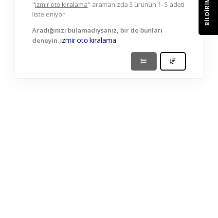
BILDIRIM
"
izmir oto kiralama
" aramanızda 5 ürünün 1–5 adeti
listeleniyor
Aradığınızı bulamadıysanız, bir de bunları
izmir
oto
kiralama
deneyin.