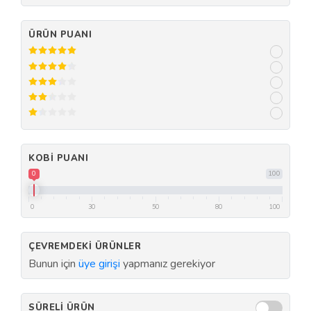
ÜRÜN PUANI
KOBI PUANI
0
100
0
30
50
80
100
ÇEVREMDEKI ÜRÜNLER
Bunun için
üye girişi
yapmanız gerekiyor
SÜRELI ÜRÜN