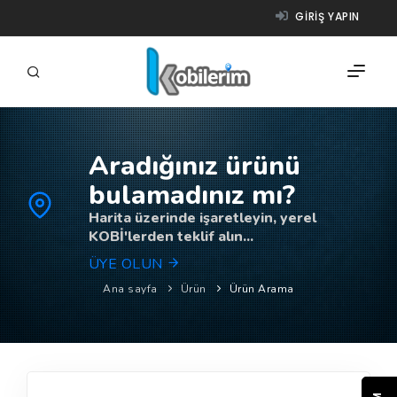
GIRIŞ YAPIN
Aradığınız ürünü
FIRMALAR
bulamadınız mı?
ÜRÜNLER
Harita üzerinde işaretleyin, yerel
KOBİ'lerden teklif alın...
NASIL ÇALIŞIR?
ÜYE OLUN
YARDIM
Ana sayfa
Ürün
Ürün Arama