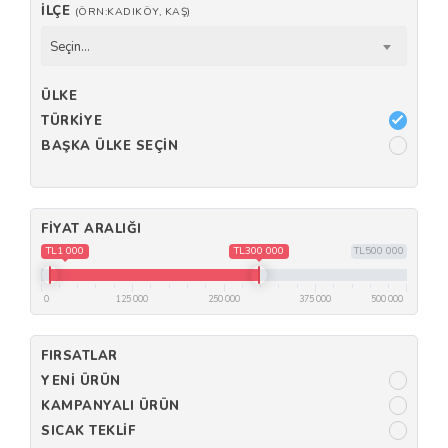
İLÇE
(ÖRN:KADIKÖY, KAŞ)
Seçin...
ÜLKE
TÜRKIYE
BAŞKA ÜLKE SEÇIN
FIYAT ARALIĞI
TL1 000
TL300 000
TL500 000
0
125 000
250 000
375 000
500 000
FIRSATLAR
YENI ÜRÜN
KAMPANYALI ÜRÜN
SICAK TEKLIF