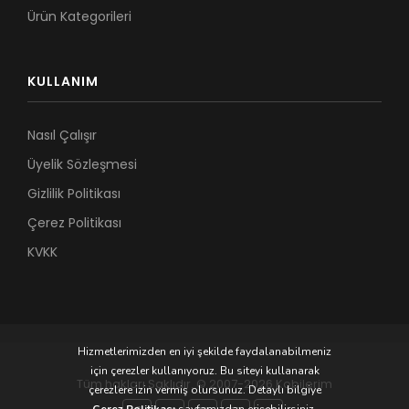
Ürün Kategorileri
KULLANIM
Nasıl Çalışır
Üyelik Sözleşmesi
Gizlilik Politikası
Çerez Politikası
KVKK
Hizmetlerimizden en iyi şekilde faydalanabilmeniz
için çerezler kullanıyoruz. Bu siteyi kullanarak
Tüm hakları Saklıdır. © 2007-2026 Kobilerim
çerezlere izin vermiş olursunuz. Detaylı bilgiye