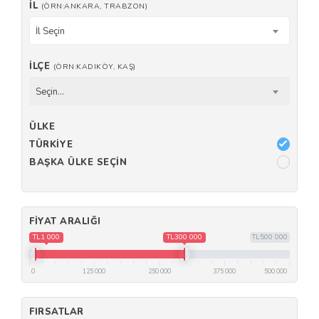
İL
(ÖRN:ANKARA, TRABZON)
İl Seçin
İLÇE
(ÖRN:KADIKÖY, KAŞ)
Seçin...
ÜLKE
TÜRKIYE
BAŞKA ÜLKE SEÇIN
FIYAT ARALIĞI
TL1 000
TL300 000
TL500 000
0
125 000
250 000
375 000
500 000
FIRSATLAR