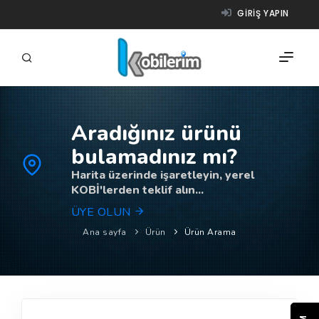
GIRIŞ YAPIN
Aradığınız ürünü
FIRMALAR
bulamadınız mı?
ÜRÜNLER
Harita üzerinde işaretleyin, yerel
KOBİ'lerden teklif alın...
NASIL ÇALIŞIR?
ÜYE OLUN
YARDIM
Ana sayfa
Ürün
Ürün Arama