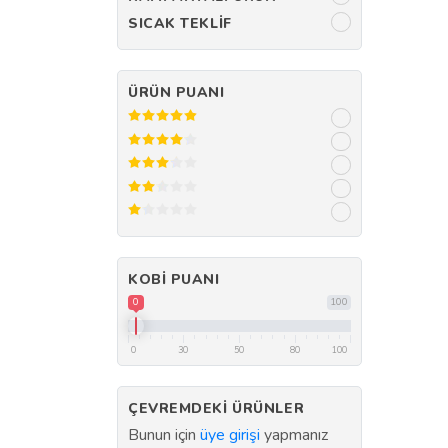
SICAK TEKLIF
ÜRÜN PUANI
KOBI PUANI
0
100
0
30
50
80
100
ÇEVREMDEKI ÜRÜNLER
Bunun için
üye girişi
yapmanız