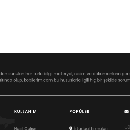
dan sunulan her türlü bilgi, materyal, resim ve dökümanların ger
ltında olup, kobilerim.com bu hususlarla ilgili hiç bir şekilde sor
KULLANIM
POPÜLER
Gü
Nasıl Çalışır
İstanbul firmaları