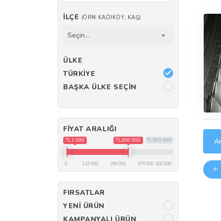
İLÇE
(ÖRN:KADIKÖY, KAŞ)
Seçin...
ÜLKE
TÜRKIYE
BAŞKA ÜLKE SEÇIN
FIYAT ARALIĞI
TL1 000
TL300 000
TL500 000
Ar
0
125 000
250 000
375 000
500 000
FIRSATLAR
YENI ÜRÜN
KAMPANYALI ÜRÜN