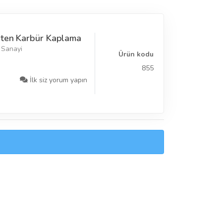
sten Karbür Kaplama
 Sanayi
Ürün kodu
855
İlk siz yorum yapın