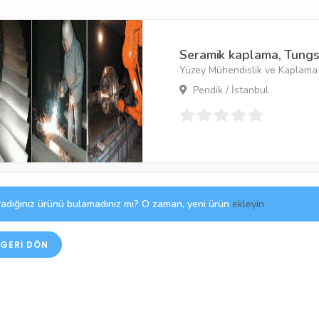
Seramik kaplama, Tung
Yüzey Mühendislik ve Kaplama
Pendik / İstanbul
adığınız ürünü bulamadınız mı? O zaman, yeni ürün
ekleyin
GERI DÖN