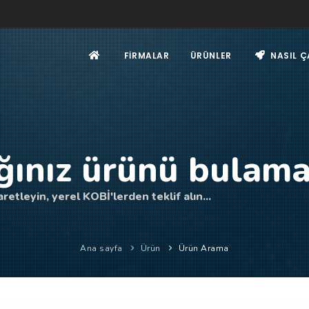
FIRMALAR
ÜRÜNLER
NASIL Ç
ğınız ürünü bulama
retleyin, yerel KOBİ'lerden teklif alın...
Ana sayfa
Ürün
Ürün Arama