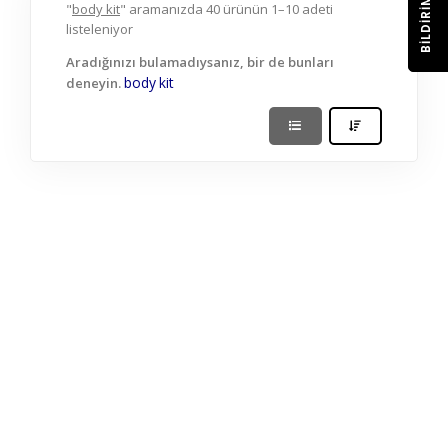
BILDIRIM
"
body kit
" aramanızda 40 ürünün 1–10 adeti
listeleniyor
Aradığınızı bulamadıysanız, bir de bunları
body
kit
deneyin.