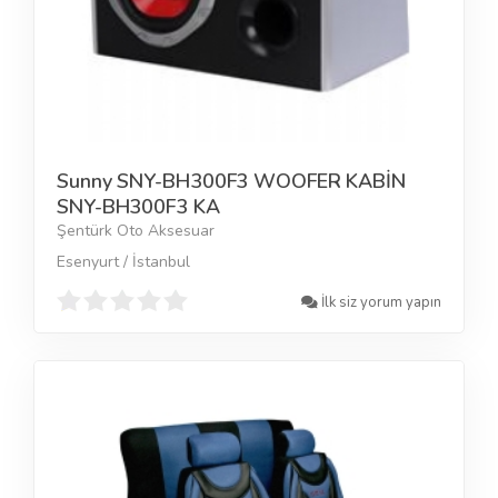
Sunny SNY-BH300F3 WOOFER KABİN
SNY-BH300F3 KA
Şentürk Oto Aksesuar
Esenyurt / İstanbul
İlk siz yorum yapın