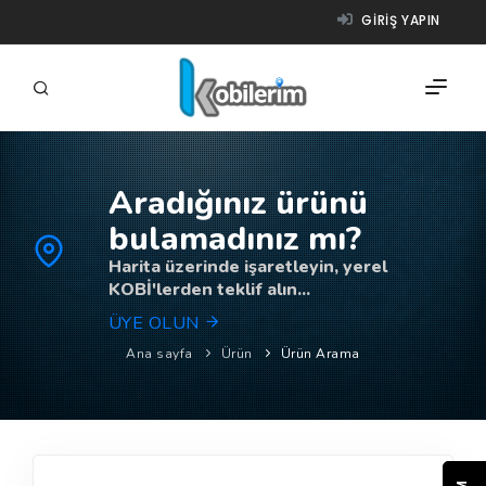
GIRIŞ YAPIN
Aradığınız ürünü
FIRMALAR
bulamadınız mı?
ÜRÜNLER
Harita üzerinde işaretleyin, yerel
KOBİ'lerden teklif alın...
NASIL ÇALIŞIR?
ÜYE OLUN
YARDIM
Ana sayfa
Ürün
Ürün Arama