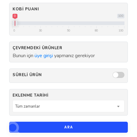
KOBI PUANI
0
100
0
30
50
80
100
ÇEVREMDEKI ÜRÜNLER
Bunun için
üye girişi
yapmanız gerekiyor
SÜRELI ÜRÜN
EKLENME TARIHI
Tüm zamanlar
ARA