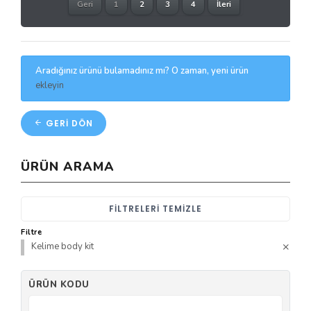
Geri
1
2
3
4
İleri
Aradığınız ürünü bulamadınız mı? O zaman, yeni ürün
ekleyin
GERI DÖN
ÜRÜN ARAMA
FILTRELERI TEMIZLE
Filtre
Kelime body kit
ÜRÜN KODU