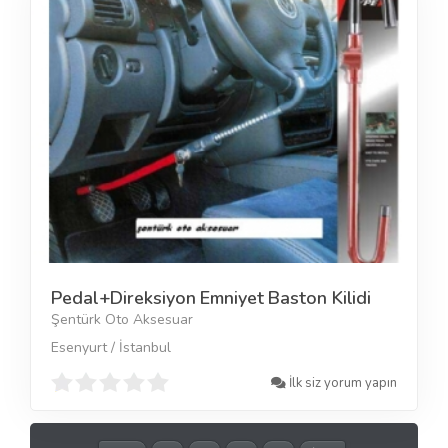
Pedal+Direksiyon Emniyet Baston Kilidi
Şentürk Oto Aksesuar
Esenyurt / İstanbul
İlk siz yorum yapın